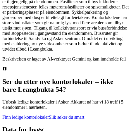
er tilgjengelig på eiendommen. Fasiliteter som tilbys inkluderer
resepsjonstjenester, felles møteromsfasiliteter og spisemuligheter. Det
er parkeringsplasser på eiendommen. Sykkelparkering og
garderober med dusj er tilrettelagt for leietakere. Kontorlokalene har
store vindusflater som gir naturlig lys, med flere arealer som tilbyr
utsikt mot sjøen. Tilgang til kollektivtransport er via bussforbindelse
med stoppesteder i gangavstand fra eiendommen. Bussruter gir
forbindelse til Sandvika og Asker sentrum. Området er i utvikling
med etablering av nye virksomheter som bidrar til økt aktivitet og
utvidet tilbud i Leangbukta.
Beskrivelsen er laget av AI-verktøyet Gemini og kan inneholde feil
Ser du etter nye kontorlokaler – ikke
bare
Leangbukta 54
?
Utforsk ledige kontorlokaler i
Asker
.
Akkurat nå har vi 18 treff i 5
eiendommer i nærheten.
Finn ledige kontorlokaler
Slik søker du smart
Data for bygg