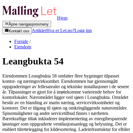
Hjem
Åpne navigasjonsmeny
Artikler
Hva er Let.no?
Logg inn
Kontakt oss
Forside
/
Eiendom
Leangbukta 54
Eiendommen Leangbukta 58 omfatter flere bygninger tilpasset
kontor- og næringsvirksomhet. Eiendommen har gjennomgått
oppgraderinger av fellesarealer og tekniske installasjoner i de senere
år. Tilpasninger er gjort for å imøtekomme varierende behov for
kontorlokaler. Nærområdet ligger ved sjøen i Leangbukta. Området
består av en blanding av marin næring, servicevirksomheter og
kontorer. Det er tilgang til sjøen og omkringliggende naturområder.
Spisemuligheter og andre servicetilbud finnes i nærheten.
Bærekraftige tiltak inkluderer implementering av energibesparende
løsninger som oppgraderte ventilasjonsanlegg og belysning. Det er
etablert tilrettelegging for kildesortering. Ladeinfrastruktur for elbiler