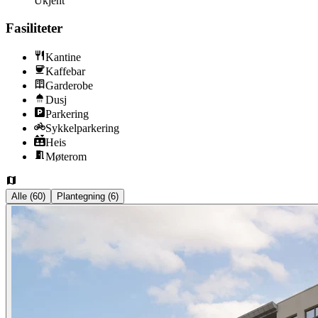
Ukjent
Fasiliteter
Kantine
Kaffebar
Garderobe
Dusj
Parkering
Sykkelparkering
Heis
Møterom
Alle
(
60
)
Plantegning
(
6
)