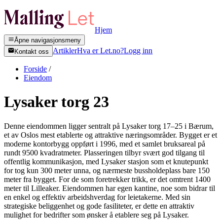
Hjem
Åpne navigasjonsmeny
Artikler
Hva er Let.no?
Logg inn
Kontakt oss
Forside
/
Eiendom
Lysaker torg 23
Denne eiendommen ligger sentralt på Lysaker torg 17–25 i Bærum,
et av Oslos mest etablerte og attraktive næringsområder. Bygget er et
moderne kontorbygg oppført i 1996, med et samlet bruksareal på
rundt 9500 kvadratmeter. Plasseringen tilbyr svært god tilgang til
offentlig kommunikasjon, med Lysaker stasjon som et knutepunkt
for tog kun 300 meter unna, og nærmeste bussholdeplass bare 150
meter fra bygget. For de som foretrekker trikk, er det omtrent 1400
meter til Lilleaker. Eiendommen har egen kantine, noe som bidrar til
en enkel og effektiv arbeidshverdag for leietakerne. Med sin
strategiske beliggenhet og gode fasiliteter, er dette en attraktiv
mulighet for bedrifter som ønsker å etablere seg på Lysaker.