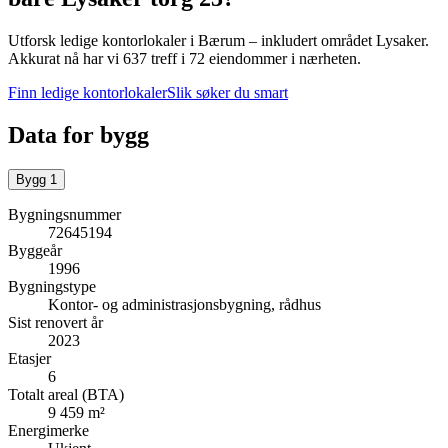
Utforsk ledige kontorlokaler i
Bærum
– inkludert området Lysaker
.
Akkurat nå har vi 637 treff i 72 eiendommer i nærheten.
Finn ledige kontorlokaler
Slik søker du smart
Data for bygg
Bygg
1
Bygningsnummer
72645194
Byggeår
1996
Bygningstype
Kontor- og administrasjonsbygning, rådhus
Sist renovert år
2023
Etasjer
6
Totalt areal (BTA)
9 459 m²
Energimerke