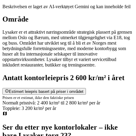
Beskrivelsen er laget av AI-verktøyet Gemini og kan inneholde feil
Område
Lysaker er et attraktivt næringsområde strategisk plassert på grensen
mellom Oslo og Bærum, med utmerket tilgjengelighet via E18, tog
og buss. Området har utviklet seg til å bli et av Norges mest
betydningsfulle forretningssentre, med moderne kontorbygg som
huser alt fra internasjonale selskaper til innovative
oppstartsvirksomheter. Lysaker tilbyr et variert servicetilbud
inkludert restauranter, butikker og treningssentre.
Antatt
kontorleiepris
2 600 kr/m²
i året
Estimert leiepris basert på priser i området
Prisen er et estimat, ikke den faktiske prisen
Normalt prisnivå:
2 400 kr/m²
til
2 800 kr/m²
per år
Toppleie:
3 200 kr/m²
per år
Ser du etter nye kontorlokaler – ikke
bare
Lysaker torg 23
?