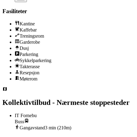
Fasiliteter
Kantine
Kaffebar
Treningsrom
Garderobe
Dusj
Parkering
Sykkelparkering
Takterasse
Resepsjon
Møterom
Kollektivtilbud - Nærmeste stoppesteder
IT Fornebu
Buss
Gangavstand
3
min (
210
m)