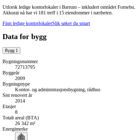
Utforsk ledige kontorlokaler i
Bærum
– inkludert området Fornebu
.
Akkurat nå har vi 181 treff i 15 eiendommer i nærheten.
Finn ledige kontorlokaler
Slik søker du smart
Data for bygg
Bygg
1
Bygningsnummer
72713795
Byggeår
2009
Bygningstype
Kontor- og administrasjonsbygning, rådhus
Sist renovert år
2014
Etasjer
8
Totalt areal (BTA)
26 342 m²
Energimerke
C