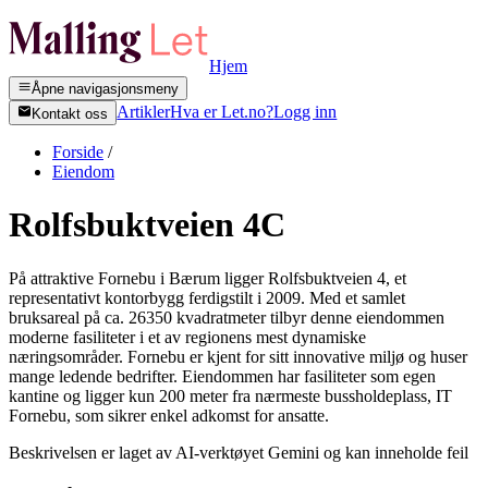
Hjem
Åpne navigasjonsmeny
Artikler
Hva er Let.no?
Logg inn
Kontakt oss
Forside
/
Eiendom
Rolfsbuktveien 4C
På attraktive Fornebu i Bærum ligger Rolfsbuktveien 4, et
representativt kontorbygg ferdigstilt i 2009. Med et samlet
bruksareal på ca. 26350 kvadratmeter tilbyr denne eiendommen
moderne fasiliteter i et av regionens mest dynamiske
næringsområder. Fornebu er kjent for sitt innovative miljø og huser
mange ledende bedrifter. Eiendommen har fasiliteter som egen
kantine og ligger kun 200 meter fra nærmeste bussholdeplass, IT
Fornebu, som sikrer enkel adkomst for ansatte.
Beskrivelsen er laget av AI-verktøyet Gemini og kan inneholde feil