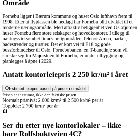
Område
Fornebu ligger i Bærum kommune og huset Oslo lufthavn frem til
1998. Etter at flyplassen ble nedlagt har Fornebu blitt utviklet til et
moderne næringsområde. Med attraktiv beliggenhet ved Oslofjorden
huser Fornebu flere store selskaper og hovedkontorer. I tillegg til
næringsvirksomhet finnes boligområder, Telenor Arena, parker,
badestrender og turstier. Det er kort vei til E18 og gode
bussforbindelser til Oslo. Fornebubanen, en T-banelinje som vil
strekke seg fra Majorstuen til Fornebu, er under utbygging og
planlegges å åpne i 2029.
Antatt
kontorleiepris
2 250 kr/m²
i året
Estimert leiepris basert på priser i området
Prisen er et estimat, ikke den faktiske prisen
Normalt prisnivå:
2 000 kr/m²
til
2 500 kr/m²
per år
Toppleie:
2 700 kr/m²
per år
Ser du etter nye kontorlokaler – ikke
bare
Rolfsbuktveien 4C
?