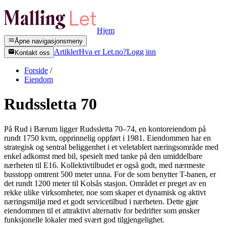
Hjem
Åpne navigasjonsmeny
Artikler
Hva er Let.no?
Logg inn
Kontakt oss
Forside
/
Eiendom
Rudssletta 70
På Rud i Bærum ligger Rudssletta 70–74, en kontoreiendom på
rundt 1750 kvm, opprinnelig oppført i 1981. Eiendommen har en
strategisk og sentral beliggenhet i et veletablert næringsområde med
enkel adkomst med bil, spesielt med tanke på den umiddelbare
nærheten til E16. Kollektivtilbudet er også godt, med nærmeste
busstopp omtrent 500 meter unna. For de som benytter T-banen, er
det rundt 1200 meter til Kolsås stasjon. Området er preget av en
rekke ulike virksomheter, noe som skaper et dynamisk og aktivt
næringsmiljø med et godt servicetilbud i nærheten. Dette gjør
eiendommen til et attraktivt alternativ for bedrifter som ønsker
funksjonelle lokaler med svært god tilgjengelighet.