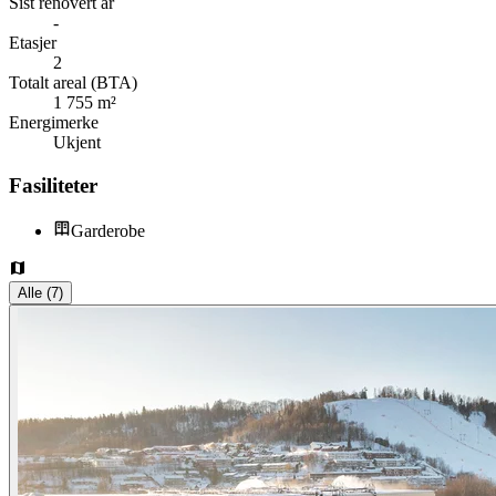
Sist renovert år
-
Etasjer
2
Totalt areal (BTA)
1 755 m²
Energimerke
Ukjent
Fasiliteter
Garderobe
Alle
(
7
)