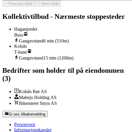
Previous slide
Next slide
Kollektivtilbud - Nærmeste stoppesteder
Haganjordet
Buss
Gangavstand
6
min (
510
m)
Kolsås
T-bane
Gangavstand
15
min (
1200
m)
Bedrifter som holder til på eiendommen
(
3
)
Kolsås Rør AS
Mabejo Holding AS
Bilsenteret Stryn AS
Gi oss tilbakemelding
Personvern
Informasjonskapsler