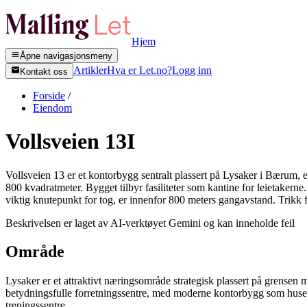
Hjem
Åpne navigasjonsmeny
Artikler
Hva er Let.no?
Logg inn
Kontakt oss
Forside
/
Eiendom
Vollsveien 13I
Vollsveien 13 er et kontorbygg sentralt plassert på Lysaker i Bærum, 
800 kvadratmeter. Bygget tilbyr fasiliteter som kantine for leietaker
viktig knutepunkt for tog, er innenfor 800 meters gangavstand. Trik
Beskrivelsen er laget av AI-verktøyet Gemini og kan inneholde feil
Område
Lysaker er et attraktivt næringsområde strategisk plassert på grensen
betydningsfulle forretningssentre, med moderne kontorbygg som huser alt
treningssentre.