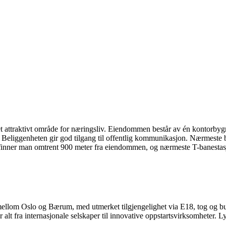
et attraktivt område for næringsliv. Eiendommen består av én kontorbyg
ne. Beliggenheten gir god tilgang til offentlig kommunikasjon. Nærmeste
k finner man omtrent 900 meter fra eiendommen, og nærmeste T-banestas
 mellom Oslo og Bærum, med utmerket tilgjengelighet via E18, tog og bus
 fra internasjonale selskaper til innovative oppstartsvirksomheter. Lysak