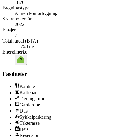
1870
Bygningstype
Annen kontorbygning
Sist renovert år
2022
Etasjer
7
Totalt areal (BTA)
11 753 m²
Energimerke
B
Fasiliteter
Kantine
Kaffebar
Treningsrom
Garderobe
Dusj
Sykkelparkering
Takterasse
Heis
Resepsjon