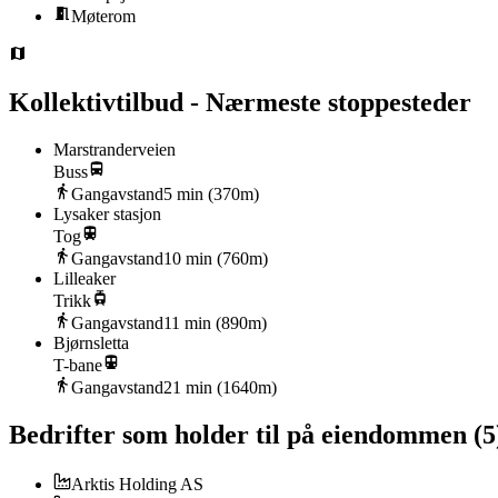
Møterom
Kollektivtilbud - Nærmeste stoppesteder
Marstranderveien
Buss
Gangavstand
5
min (
370
m)
Lysaker stasjon
Tog
Gangavstand
10
min (
760
m)
Lilleaker
Trikk
Gangavstand
11
min (
890
m)
Bjørnsletta
T-bane
Gangavstand
21
min (
1640
m)
Bedrifter som holder til på eiendommen
(
5
Arktis Holding AS