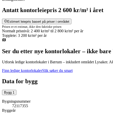
Antatt
kontorleiepris
2 600 kr/m²
i året
Estimert leiepris basert på priser i området
Prisen er et estimat, ikke den faktiske prisen
Normalt prisnivå:
2 400 kr/m²
til
2 800 kr/m²
per år
Toppleie:
3 200 kr/m²
per år
Ser du etter nye kontorlokaler – ikke bare
Utforsk ledige kontorlokaler i
Bærum
– inkludert området Lysaker
.
Ak
Finn ledige kontorlokaler
Slik søker du smart
Data for bygg
Bygg
1
Bygningsnummer
72117355
Byggeår