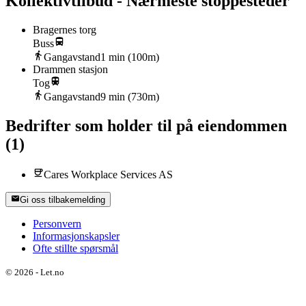
Kollektivtilbud - Nærmeste stoppesteder
Bragernes torg
Buss
Gangavstand
1
min (
100
m)
Drammen stasjon
Tog
Gangavstand
9
min (
730
m)
Bedrifter som holder til på eiendommen
(
1
)
Cares Workplace Services AS
Gi oss tilbakemelding
Personvern
Informasjonskapsler
Ofte stillte spørsmål
©
2026
-
Let.no