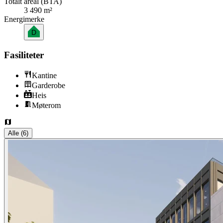
Totalt areal (BTA)
3 490 m²
Energimerke
D
Fasiliteter
Kantine
Garderobe
Heis
Møterom
Alle
(
6
)