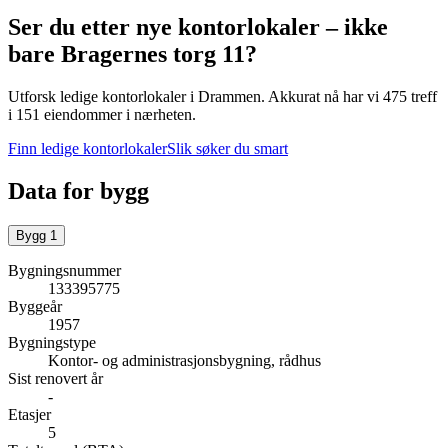
Ser du etter nye kontorlokaler – ikke
bare
Bragernes torg 11
?
Utforsk ledige kontorlokaler i
Drammen
.
Akkurat nå har vi 475 treff
i 151 eiendommer i nærheten.
Finn ledige kontorlokaler
Slik søker du smart
Data for bygg
Bygg
1
Bygningsnummer
133395775
Byggeår
1957
Bygningstype
Kontor- og administrasjonsbygning, rådhus
Sist renovert år
-
Etasjer
5