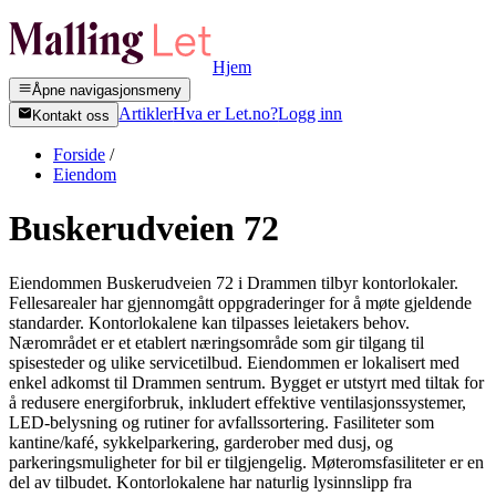
Hjem
Åpne navigasjonsmeny
Artikler
Hva er Let.no?
Logg inn
Kontakt oss
Forside
/
Eiendom
Buskerudveien 72
Eiendommen Buskerudveien 72 i Drammen tilbyr kontorlokaler.
Fellesarealer har gjennomgått oppgraderinger for å møte gjeldende
standarder. Kontorlokalene kan tilpasses leietakers behov.
Nærområdet er et etablert næringsområde som gir tilgang til
spisesteder og ulike servicetilbud. Eiendommen er lokalisert med
enkel adkomst til Drammen sentrum. Bygget er utstyrt med tiltak for
å redusere energiforbruk, inkludert effektive ventilasjonssystemer,
LED-belysning og rutiner for avfallssortering. Fasiliteter som
kantine/kafé, sykkelparkering, garderober med dusj, og
parkeringsmuligheter for bil er tilgjengelig. Møteromsfasiliteter er en
del av tilbudet. Kontorlokalene har naturlig lysinnslipp fra