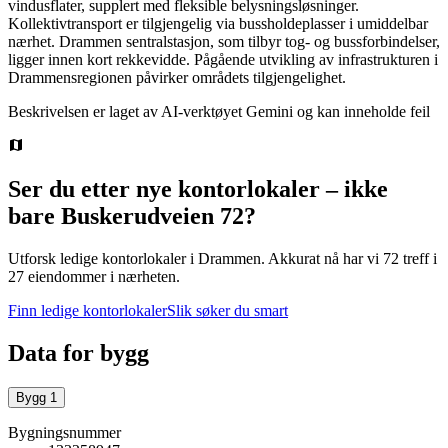
vindusflater, supplert med fleksible belysningsløsninger.
Kollektivtransport er tilgjengelig via bussholdeplasser i umiddelbar
nærhet. Drammen sentralstasjon, som tilbyr tog- og bussforbindelser,
ligger innen kort rekkevidde. Pågående utvikling av infrastrukturen i
Drammensregionen påvirker områdets tilgjengelighet.
Beskrivelsen er laget av AI-verktøyet Gemini og kan inneholde feil
Ser du etter nye kontorlokaler – ikke
bare
Buskerudveien 72
?
Utforsk ledige kontorlokaler i
Drammen
.
Akkurat nå har vi 72 treff i
27 eiendommer i nærheten.
Finn ledige kontorlokaler
Slik søker du smart
Data for bygg
Bygg
1
Bygningsnummer