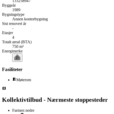
133258947
Byggeår
1989
Bygningstype
Annen kontorbygning
Sist renovert år
-
Etasjer
4
Totalt areal (BTA)
750 m²
Energimerke
D
Fasiliteter
Møterom
Kollektivtilbud - Nærmeste stoppesteder
Farmen nedre