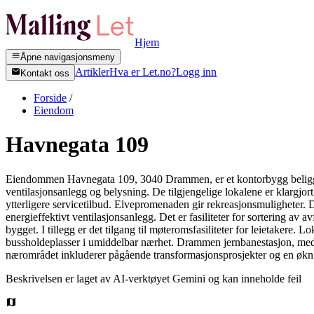
Hjem
Åpne navigasjonsmeny
Artikler
Hva er Let.no?
Logg inn
Kontakt oss
Forside
/
Eiendom
Havnegata 109
Eiendommen Havnegata 109, 3040 Drammen, er et kontorbygg beliggend
ventilasjonsanlegg og belysning. De tilgjengelige lokalene er klargjo
ytterligere servicetilbud. Elvepromenaden gir rekreasjonsmuligheter. D
energieffektivt ventilasjonsanlegg. Det er fasiliteter for sortering av a
bygget. I tillegg er det tilgang til møteromsfasiliteter for leietakere. 
bussholdeplasser i umiddelbar nærhet. Drammen jernbanestasjon, med to
nærområdet inkluderer pågående transformasjonsprosjekter og en øknin
Beskrivelsen er laget av AI-verktøyet Gemini og kan inneholde feil