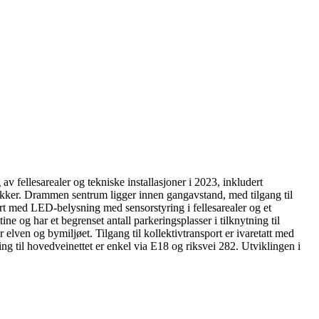
llesarealer og tekniske installasjoner i 2023, inkludert
utikker. Drammen sentrum ligger innen gangavstand, med tilgang til
yrt med LED-belysning med sensorstyring i fellesarealer og et
ine og har et begrenset antall parkeringsplasser i tilknytning til
r elven og bymiljøet. Tilgang til kollektivtransport er ivaretatt med
g til hovedveinettet er enkel via E18 og riksvei 282. Utviklingen i