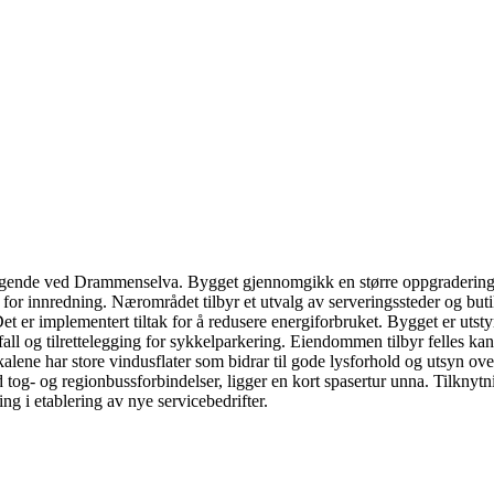
e ved Drammenselva. Bygget gjennomgikk en større oppgradering av fe
rt for innredning. Nærområdet tilbyr et utvalg av serveringssteder og b
et er implementert tiltak for å redusere energiforbruket. Bygget er utst
vfall og tilrettelegging for sykkelparkering. Eiendommen tilbyr felles kant
Lokalene har store vindusflater som bidrar til gode lysforhold og utsyn ove
g- og regionbussforbindelser, ligger en kort spasertur unna. Tilknytnin
g i etablering av nye servicebedrifter.