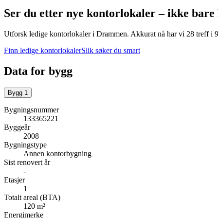
Ser du etter nye kontorlokaler – ikke bare
Utforsk ledige kontorlokaler i
Drammen
.
Akkurat nå har vi 28 treff i
Finn ledige kontorlokaler
Slik søker du smart
Data for bygg
Bygg
1
Bygningsnummer
133365221
Byggeår
2008
Bygningstype
Annen kontorbygning
Sist renovert år
-
Etasjer
1
Totalt areal (BTA)
120 m²
Energimerke