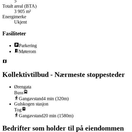
5
Totalt areal (BTA)
3 905 m²
Energimerke
Ukjent
Fasiliteter
Parkering
Møterom
Kollektivtilbud - Nærmeste stoppesteder
Ørengata
Buss
Gangavstand
4
min (
320
m)
Gulskogen stasjon
Tog
Gangavstand
20
min (
1580
m)
Bedrifter som holder til på eiendommen