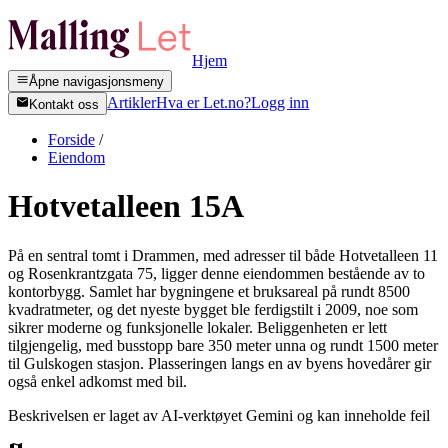
Hjem
Åpne navigasjonsmeny
Artikler
Hva er Let.no?
Logg inn
Kontakt oss
Forside
/
Eiendom
Hotvetalleen 15A
På en sentral tomt i Drammen, med adresser til både Hotvetalleen 11
og Rosenkrantzgata 75, ligger denne eiendommen bestående av to
kontorbygg. Samlet har bygningene et bruksareal på rundt 8500
kvadratmeter, og det nyeste bygget ble ferdigstilt i 2009, noe som
sikrer moderne og funksjonelle lokaler. Beliggenheten er lett
tilgjengelig, med busstopp bare 350 meter unna og rundt 1500 meter
til Gulskogen stasjon. Plasseringen langs en av byens hovedårer gir
også enkel adkomst med bil.
Beskrivelsen er laget av AI-verktøyet Gemini og kan inneholde feil