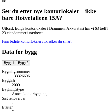
Ser du etter nye kontorlokaler – ikke
bare
Hotvetalleen 15A
?
Utforsk ledige kontorlokaler i
Drammen
.
Akkurat nå har vi 63 treff i
23 eiendommer i nærheten.
Finn ledige kontorlokaler
Slik søker du smart
Data for bygg
Bygg
1
Bygg
2
Bygningsnummer
133326696
Byggeår
2009
Bygningstype
Annen kontorbygning
Sist renovert år
-
Etasjer