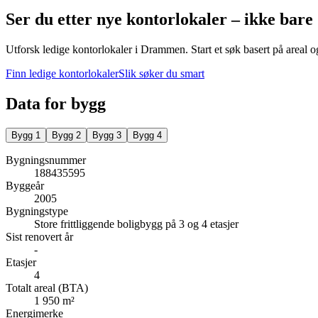
Ser du etter nye kontorlokaler – ikke bare
Utforsk ledige kontorlokaler i
Drammen
.
Start et søk basert på areal o
Finn ledige kontorlokaler
Slik søker du smart
Data for bygg
Bygg
1
Bygg
2
Bygg
3
Bygg
4
Bygningsnummer
188435595
Byggeår
2005
Bygningstype
Store frittliggende boligbygg på 3 og 4 etasjer
Sist renovert år
-
Etasjer
4
Totalt areal (BTA)
1 950 m²
Energimerke