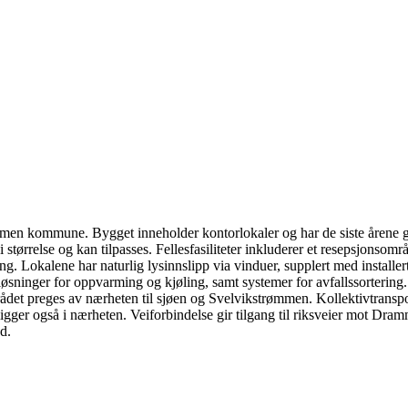
en kommune. Bygget inneholder kontorlokaler og har de siste årene gj
 størrelse og kan tilpasses. Fellesfasiliteter inkluderer et resepsjonsom
ring. Lokalene har naturlig lysinnslipp via vinduer, supplert med install
sninger for oppvarming og kjøling, samt systemer for avfallssortering. St
rådet preges av nærheten til sjøen og Svelvikstrømmen. Kollektivtranspor
ligger også i nærheten. Veiforbindelse gir tilgang til riksveier mot Dr
d.