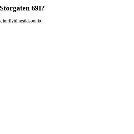
Storgaten 69I
?
g innflyttingstidspunkt.