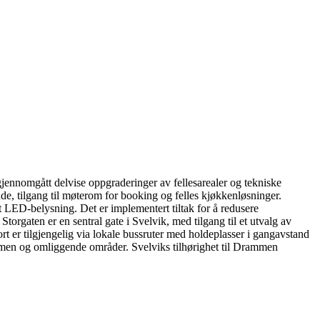
ennomgått delvise oppgraderinger av fellesarealer og tekniske
råde, tilgang til møterom for booking og felles kjøkkenløsninger.
ert LED-belysning. Det er implementert tiltak for å redusere
orgaten er en sentral gate i Svelvik, med tilgang til et utvalg av
t er tilgjengelig via lokale bussruter med holdeplasser i gangavstand
ammen og omliggende områder. Svelviks tilhørighet til Drammen