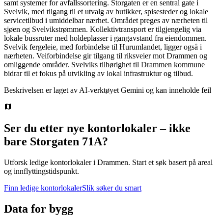
samt systemer for avfallssortering. Storgaten er en sentral gate i
Svelvik, med tilgang til et utvalg av butikker, spisesteder og lokale
servicetilbud i umiddelbar nærhet. Området preges av nærheten til
sjøen og Svelvikstrømmen. Kollektivtransport er tilgjengelig via
lokale bussruter med holdeplasser i gangavstand fra eiendommen.
Svelvik fergeleie, med forbindelse til Hurumlandet, ligger også i
nærheten. Veiforbindelse gir tilgang til riksveier mot Drammen og
omliggende områder. Svelviks tilhørighet til Drammen kommune
bidrar til et fokus på utvikling av lokal infrastruktur og tilbud.
Beskrivelsen er laget av AI-verktøyet Gemini og kan inneholde feil
Ser du etter nye kontorlokaler – ikke
bare
Storgaten 71A
?
Utforsk ledige kontorlokaler i
Drammen
.
Start et søk basert på areal
og innflyttingstidspunkt.
Finn ledige kontorlokaler
Slik søker du smart
Data for bygg