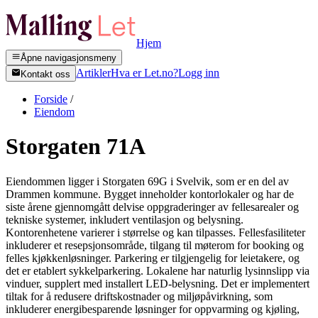
Hjem
Åpne navigasjonsmeny
Artikler
Hva er Let.no?
Logg inn
Kontakt oss
Forside
/
Eiendom
Storgaten 71A
Eiendommen ligger i Storgaten 69G i Svelvik, som er en del av
Drammen kommune. Bygget inneholder kontorlokaler og har de
siste årene gjennomgått delvise oppgraderinger av fellesarealer og
tekniske systemer, inkludert ventilasjon og belysning.
Kontorenhetene varierer i størrelse og kan tilpasses. Fellesfasiliteter
inkluderer et resepsjonsområde, tilgang til møterom for booking og
felles kjøkkenløsninger. Parkering er tilgjengelig for leietakere, og
det er etablert sykkelparkering. Lokalene har naturlig lysinnslipp via
vinduer, supplert med installert LED-belysning. Det er implementert
tiltak for å redusere driftskostnader og miljøpåvirkning, som
inkluderer energibesparende løsninger for oppvarming og kjøling,