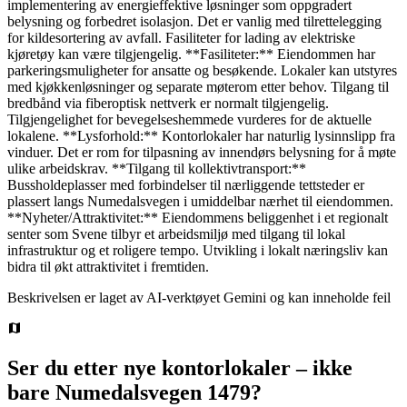
implementering av energieffektive løsninger som oppgradert
belysning og forbedret isolasjon. Det er vanlig med tilrettelegging
for kildesortering av avfall. Fasiliteter for lading av elektriske
kjøretøy kan være tilgjengelig. **Fasiliteter:** Eiendommen har
parkeringsmuligheter for ansatte og besøkende. Lokaler kan utstyres
med kjøkkenløsninger og separate møterom etter behov. Tilgang til
bredbånd via fiberoptisk nettverk er normalt tilgjengelig.
Tilgjengelighet for bevegelseshemmede vurderes for de aktuelle
lokalene. **Lysforhold:** Kontorlokaler har naturlig lysinnslipp fra
vinduer. Det er rom for tilpasning av innendørs belysning for å møte
ulike arbeidskrav. **Tilgang til kollektivtransport:**
Bussholdeplasser med forbindelser til nærliggende tettsteder er
plassert langs Numedalsvegen i umiddelbar nærhet til eiendommen.
**Nyheter/Attraktivitet:** Eiendommens beliggenhet i et regionalt
senter som Svene tilbyr et arbeidsmiljø med tilgang til lokal
infrastruktur og et roligere tempo. Utvikling i lokalt næringsliv kan
bidra til økt attraktivitet i fremtiden.
Beskrivelsen er laget av AI-verktøyet Gemini og kan inneholde feil
Ser du etter nye kontorlokaler – ikke
bare
Numedalsvegen 1479
?