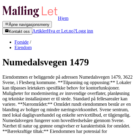
Hjem
Åpne navigasjonsmeny
Artikler
Hva er Let.no?
Logg inn
Kontakt oss
Forside
/
Eiendom
Numedalsvegen 1479
Eiendommen er beliggende på adressen Numedalsvegen 1479, 3622
Svene, i Flesberg kommune. **Tilpasning og oppussing:** Lokaler
kan tilpasses leietakers spesifikke behov for kontorfunksjoner.
Muligheter for modernisering av innvendige overflater, planløsning
og tekniske installasjoner er til stede. Standard på fellesarealer kan
variere. **Nærområdet:** Området rundt eiendommen består av en
blanding av boliger og mindre næringsvirksomhet. Svene sentrum,
med lokal dagligvarehandel og enkelte servicetilbud, er tilgjengelig.
Numedalsvegen fungerer som hovedferdselsåre gjennom Svene.
Nærhet til natur og grønne omgivelser er karakteristisk for området.
**Bærekraftige tiltak:** Eiendommen har potensial for