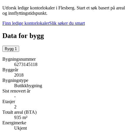
Utforsk ledige kontorlokaler i
Flesberg
.
Start et søk basert på areal
og innflyttingstidspunkt.
Finn ledige kontorlokaler
Slik søker du smart
Data for bygg
Bygg
1
Bygningsnummer
6273145118
Byggeår
2018
Bygningstype
Butikkbygning
Sist renovert år
-
Etasjer
2
Totalt areal (BTA)
935 m²
Energimerke
Ukjent