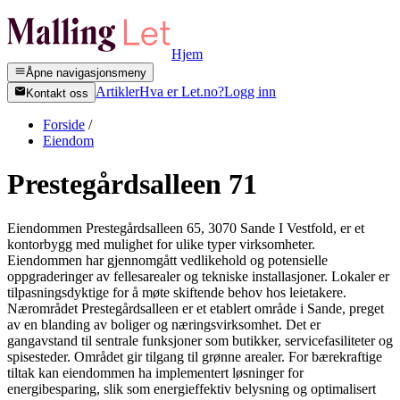
Hjem
Åpne navigasjonsmeny
Artikler
Hva er Let.no?
Logg inn
Kontakt oss
Forside
/
Eiendom
Prestegårdsalleen 71
Eiendommen Prestegårdsalleen 65, 3070 Sande I Vestfold, er et
kontorbygg med mulighet for ulike typer virksomheter.
Eiendommen har gjennomgått vedlikehold og potensielle
oppgraderinger av fellesarealer og tekniske installasjoner. Lokaler er
tilpasningsdyktige for å møte skiftende behov hos leietakere.
Nærområdet Prestegårdsalleen er et etablert område i Sande, preget
av en blanding av boliger og næringsvirksomhet. Det er
gangavstand til sentrale funksjoner som butikker, servicefasiliteter og
spisesteder. Området gir tilgang til grønne arealer. For bærekraftige
tiltak kan eiendommen ha implementert løsninger for
energibesparing, slik som energieffektiv belysning og optimalisert