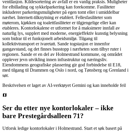
ventilasjon. Kildesortering av avfall er en vanlig praksis. Muligheter
for elbillading og sykkelparkering kan forekomme. Fasiliteter
inkluderer parkeringsmuligheter på egen tomt eller i umiddelbar
nærhet. Internett-tilknytning er etablert. Fellesfasiliteter som
møterom, kjøkken og toalettfasiliteter er tilgjengelige eller kan
etableres. Kontorlokalene er utformet for å maksimere innfall av
naturlig lys, supplert med moderne, energieffektiv kunstig belysning
som bidrar til et funksjonelt arbeidsmiljø. Tilgang til
kollektivtransport er ivaretatt. Sande togstasjon er innenfor
gangavstand, og det finnes busstopp i nærheten som tilbyr ruter i
regionen. Sande er en del av Holmestrand kommune, og området
opplever jevn utvikling innen infrastruktur og næringsliv.
Eiendommens geografiske plassering gir god forbindelse til E18,
med tilgang til Drammen og Oslo i nord, og Tønsberg og Grenland i
sør.
Beskrivelsen er laget av AI-verktøyet Gemini og kan inneholde feil
Ser du etter nye kontorlokaler – ikke
bare
Prestegårdsalleen 71
?
Utforsk ledige kontorlokaler i
Holmestrand
.
Start et søk basert på