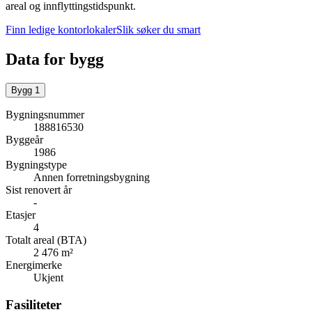
areal og innflyttingstidspunkt.
Finn ledige kontorlokaler
Slik søker du smart
Data for bygg
Bygg
1
Bygningsnummer
188816530
Byggeår
1986
Bygningstype
Annen forretningsbygning
Sist renovert år
-
Etasjer
4
Totalt areal (BTA)
2 476 m²
Energimerke
Ukjent
Fasiliteter