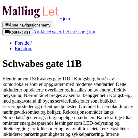
Hjem
Åpne navigasjonsmeny
Artikler
Hva er Let.no?
Logg inn
Kontakt oss
Forside
/
Eiendom
Schwabes gate 11B
Eiendommen i Schwabes gate 11B i Kongsberg består av
kontorlokaler som er oppgradert med moderne standarder. Dette
inkluderer oppdaterte overflater og installasjon av energieffektiv
belysning. Nærområdet preges av sentral beliggenhet i Kongsberg,
med gangavstand til byens servicefunksjoner som butikker,
serveringssteder og offentlige tjenester. Området har en blanding av
næringsvirksomhet og boliger. Rekreasjonsområder langs
Numedalslågen er også tilgjengelige i nærheten. Bærekraftige tiltak
omfatter energibesparende løsninger som LED-belysning og
tilrettelegging for kildesortering av avfall for leietakere. Fasiliteter
inkluderer parkeringsmuligheter og sykkelparkering. Interne