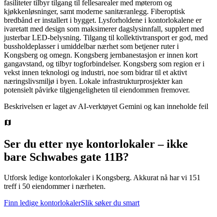
fasiliteter tilbyr tilgang til fellesarealer med møterom og
kjøkkenløsninger, samt moderne sanitæranlegg. Fiberoptisk
bredbånd er installert i bygget. Lysforholdene i kontorlokalene er
ivaretatt med design som maksimerer dagslysinnfall, supplert med
justerbar LED-belysning. Tilgang til kollektivtransport er god, med
bussholdeplasser i umiddelbar nærhet som betjener ruter i
Kongsberg og omegn. Kongsberg jernbanestasjon er innen kort
gangavstand, og tilbyr togforbindelser. Kongsberg som region er i
vekst innen teknologi og industri, noe som bidrar til et aktivt
næringslivsmiljø i byen. Lokale infrastrukturprosjekter kan
potensielt påvirke tilgjengeligheten til eiendommen fremover.
Beskrivelsen er laget av AI-verktøyet Gemini og kan inneholde feil
Ser du etter nye kontorlokaler – ikke
bare
Schwabes gate 11B
?
Utforsk ledige kontorlokaler i
Kongsberg
.
Akkurat nå har vi 151
treff i 50 eiendommer i nærheten.
Finn ledige kontorlokaler
Slik søker du smart