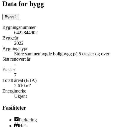
Data for bygg
Bygg
1
Bygningsnummer
6422844902
Byggeår
2022
Bygningstype
Store sammenbygde boligbygg på 5 etasjer og over
Sist renovert år
-
Etasjer
7
Totalt areal (BTA)
2 610 m²
Energimerke
Ukjent
Fasiliteter
Parkering
Heis