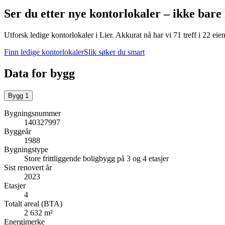
Ser du etter nye kontorlokaler – ikke bare
Utforsk ledige kontorlokaler i
Lier
.
Akkurat nå har vi 71 treff i 22 ei
Finn ledige kontorlokaler
Slik søker du smart
Data for bygg
Bygg
1
Bygningsnummer
140327997
Byggeår
1988
Bygningstype
Store frittliggende boligbygg på 3 og 4 etasjer
Sist renovert år
2023
Etasjer
4
Totalt areal (BTA)
2 632 m²
Energimerke