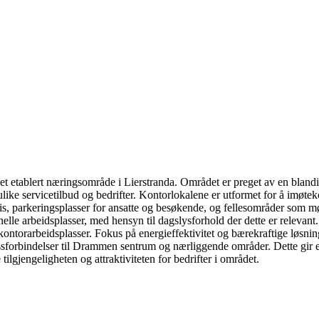
t etablert næringsområde i Lierstranda. Området er preget av en blandi
ike servicetilbud og bedrifter. Kontorlokalene er utformet for å imøtek
heis, parkeringsplasser for ansatte og besøkende, og fellesområder som 
nelle arbeidsplasser, med hensyn til dagslysforhold der dette er relev
l kontorarbeidsplasser. Fokus på energieffektivitet og bærekraftige løsni
 bussforbindelser til Drammen sentrum og nærliggende områder. Dette gir 
tilgjengeligheten og attraktiviteten for bedrifter i området.