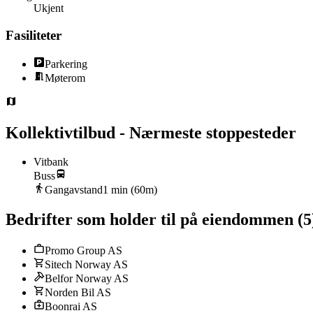
Ukjent
Fasiliteter
Parkering
Møterom
Kollektivtilbud - Nærmeste stoppesteder
Vitbank
Buss
Gangavstand
1
min (
60
m)
Bedrifter som holder til på eiendommen
(
5
Promo Group AS
Sitech Norway AS
Belfor Norway AS
Norden Bil AS
Boonrai AS