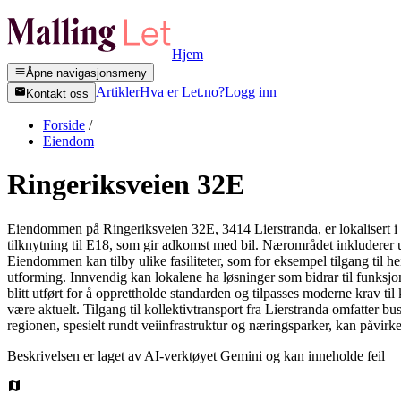
Hjem
Åpne navigasjonsmeny
Artikler
Hva er Let.no?
Logg inn
Kontakt oss
Forside
/
Eiendom
Ringeriksveien 32E
Eiendommen på Ringeriksveien 32E, 3414 Lierstranda, er lokalisert i e
tilknytning til E18, som gir adkomst med bil. Nærområdet inkluderer ul
Eiendommen kan tilby ulike fasiliteter, som for eksempel tilgang til 
utforming. Innvendig kan lokalene ha løsninger som bidrar til funksjo
blitt utført for å opprettholde standarden og tilpasses moderne krav ti
være aktuelt. Tilgang til kollektivtransport fra Lierstranda omfatter
regionen, spesielt rundt veiinfrastruktur og næringsparker, kan påvirke 
Beskrivelsen er laget av AI-verktøyet Gemini og kan inneholde feil