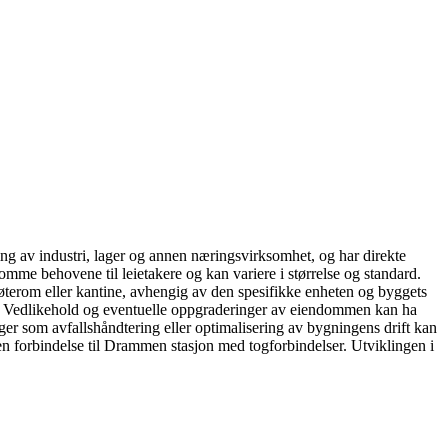
ng av industri, lager og annen næringsvirksomhet, og har direkte
omme behovene til leietakere og kan variere i størrelse og standard.
møterom eller kantine, avhengig av den spesifikke enheten og byggets
ant. Vedlikehold og eventuelle oppgraderinger av eiendommen kan ha
nger som avfallshåndtering eller optimalisering av bygningens drift kan
en forbindelse til Drammen stasjon med togforbindelser. Utviklingen i