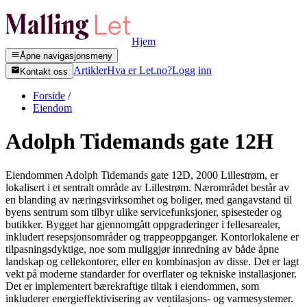
Hjem
Åpne navigasjonsmeny
Artikler
Hva er Let.no?
Logg inn
Kontakt oss
Forside
/
Eiendom
Adolph Tidemands gate 12H
Eiendommen Adolph Tidemands gate 12D, 2000 Lillestrøm, er
lokalisert i et sentralt område av Lillestrøm. Nærområdet består av
en blanding av næringsvirksomhet og boliger, med gangavstand til
byens sentrum som tilbyr ulike servicefunksjoner, spisesteder og
butikker. Bygget har gjennomgått oppgraderinger i fellesarealer,
inkludert resepsjonsområder og trappeoppganger. Kontorlokalene er
tilpasningsdyktige, noe som muliggjør innredning av både åpne
landskap og cellekontorer, eller en kombinasjon av disse. Det er lagt
vekt på moderne standarder for overflater og tekniske installasjoner.
Det er implementert bærekraftige tiltak i eiendommen, som
inkluderer energieffektivisering av ventilasjons- og varmesystemer.