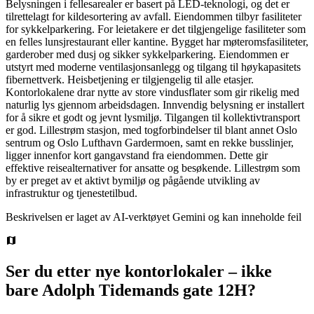
Belysningen i fellesarealer er basert på LED-teknologi, og det er
tilrettelagt for kildesortering av avfall. Eiendommen tilbyr fasiliteter
for sykkelparkering. For leietakere er det tilgjengelige fasiliteter som
en felles lunsjrestaurant eller kantine. Bygget har møteromsfasiliteter,
garderober med dusj og sikker sykkelparkering. Eiendommen er
utstyrt med moderne ventilasjonsanlegg og tilgang til høykapasitets
fibernettverk. Heisbetjening er tilgjengelig til alle etasjer.
Kontorlokalene drar nytte av store vindusflater som gir rikelig med
naturlig lys gjennom arbeidsdagen. Innvendig belysning er installert
for å sikre et godt og jevnt lysmiljø. Tilgangen til kollektivtransport
er god. Lillestrøm stasjon, med togforbindelser til blant annet Oslo
sentrum og Oslo Lufthavn Gardermoen, samt en rekke busslinjer,
ligger innenfor kort gangavstand fra eiendommen. Dette gir
effektive reisealternativer for ansatte og besøkende. Lillestrøm som
by er preget av et aktivt bymiljø og pågående utvikling av
infrastruktur og tjenestetilbud.
Beskrivelsen er laget av AI-verktøyet Gemini og kan inneholde feil
Ser du etter nye kontorlokaler – ikke
bare
Adolph Tidemands gate 12H
?