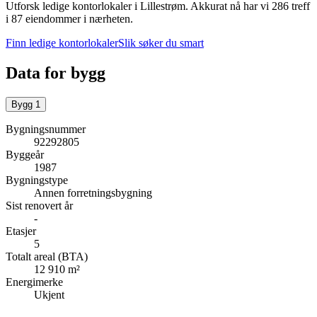
Utforsk ledige kontorlokaler i
Lillestrøm
.
Akkurat nå har vi 286 treff
i 87 eiendommer i nærheten.
Finn ledige kontorlokaler
Slik søker du smart
Data for bygg
Bygg
1
Bygningsnummer
92292805
Byggeår
1987
Bygningstype
Annen forretningsbygning
Sist renovert år
-
Etasjer
5
Totalt areal (BTA)
12 910 m²
Energimerke
Ukjent