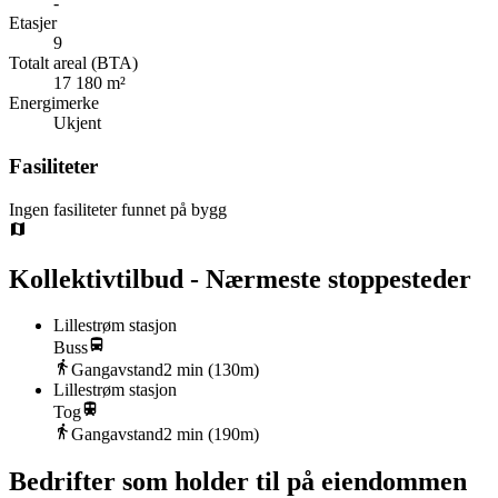
-
Etasjer
9
Totalt areal (BTA)
17 180 m²
Energimerke
Ukjent
Fasiliteter
Ingen fasiliteter funnet på bygg
Kollektivtilbud - Nærmeste stoppesteder
Lillestrøm stasjon
Buss
Gangavstand
2
min (
130
m)
Lillestrøm stasjon
Tog
Gangavstand
2
min (
190
m)
Bedrifter som holder til på eiendommen