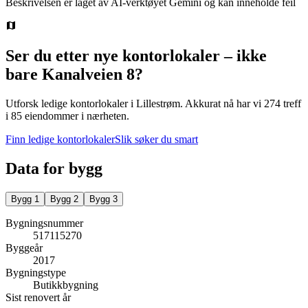
Beskrivelsen er laget av AI-verktøyet Gemini og kan inneholde feil
Ser du etter nye kontorlokaler – ikke
bare
Kanalveien 8
?
Utforsk ledige kontorlokaler i
Lillestrøm
.
Akkurat nå har vi 274 treff
i 85 eiendommer i nærheten.
Finn ledige kontorlokaler
Slik søker du smart
Data for bygg
Bygg
1
Bygg
2
Bygg
3
Bygningsnummer
517115270
Byggeår
2017
Bygningstype
Butikkbygning
Sist renovert år