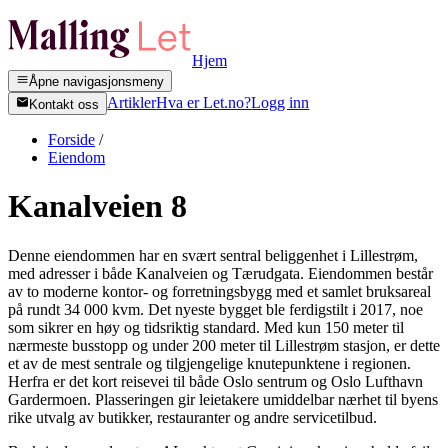
Hjem
Åpne navigasjonsmeny
Artikler
Hva er Let.no?
Logg inn
Kontakt oss
Forside
/
Eiendom
Kanalveien 8
Denne eiendommen har en svært sentral beliggenhet i Lillestrøm,
med adresser i både Kanalveien og Tærudgata. Eiendommen består
av to moderne kontor- og forretningsbygg med et samlet bruksareal
på rundt 34 000 kvm. Det nyeste bygget ble ferdigstilt i 2017, noe
som sikrer en høy og tidsriktig standard. Med kun 150 meter til
nærmeste busstopp og under 200 meter til Lillestrøm stasjon, er dette
et av de mest sentrale og tilgjengelige knutepunktene i regionen.
Herfra er det kort reisevei til både Oslo sentrum og Oslo Lufthavn
Gardermoen. Plasseringen gir leietakere umiddelbar nærhet til byens
rike utvalg av butikker, restauranter og andre servicetilbud.