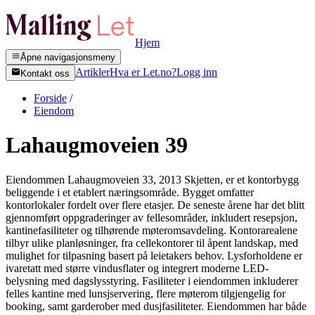
Hjem
Åpne navigasjonsmeny
Artikler
Hva er Let.no?
Logg inn
Kontakt oss
Forside
/
Eiendom
Lahaugmoveien 39
Eiendommen Lahaugmoveien 33, 2013 Skjetten, er et kontorbygg
beliggende i et etablert næringsområde. Bygget omfatter
kontorlokaler fordelt over flere etasjer. De seneste årene har det blitt
gjennomført oppgraderinger av fellesområder, inkludert resepsjon,
kantinefasiliteter og tilhørende møteromsavdeling. Kontorarealene
tilbyr ulike planløsninger, fra cellekontorer til åpent landskap, med
mulighet for tilpasning basert på leietakers behov. Lysforholdene er
ivaretatt med større vindusflater og integrert moderne LED-
belysning med dagslysstyring. Fasiliteter i eiendommen inkluderer
felles kantine med lunsjservering, flere møterom tilgjengelig for
booking, samt garderober med dusjfasiliteter. Eiendommen har både