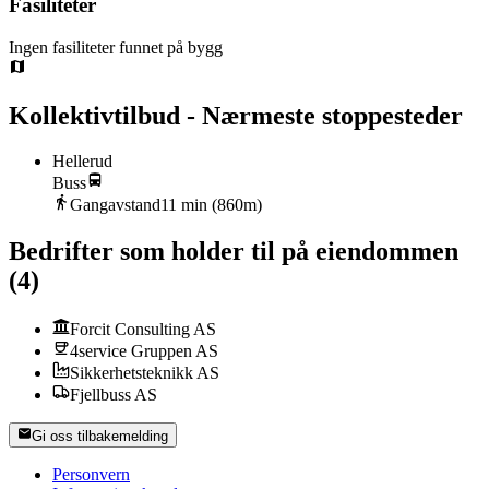
Fasiliteter
Ingen fasiliteter funnet på bygg
Kollektivtilbud - Nærmeste stoppesteder
Hellerud
Buss
Gangavstand
11
min (
860
m)
Bedrifter som holder til på eiendommen
(
4
)
Forcit Consulting AS
4service Gruppen AS
Sikkerhetsteknikk AS
Fjellbuss AS
Gi oss tilbakemelding
Personvern