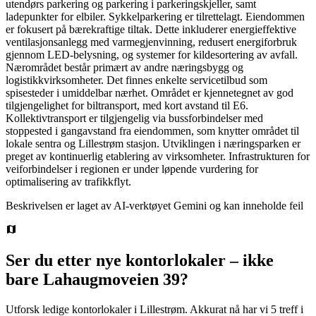
utendørs parkering og parkering i parkeringskjeller, samt
ladepunkter for elbiler. Sykkelparkering er tilrettelagt. Eiendommen
er fokusert på bærekraftige tiltak. Dette inkluderer energieffektive
ventilasjonsanlegg med varmegjenvinning, redusert energiforbruk
gjennom LED-belysning, og systemer for kildesortering av avfall.
Nærområdet består primært av andre næringsbygg og
logistikkvirksomheter. Det finnes enkelte servicetilbud som
spisesteder i umiddelbar nærhet. Området er kjennetegnet av god
tilgjengelighet for biltransport, med kort avstand til E6.
Kollektivtransport er tilgjengelig via bussforbindelser med
stoppested i gangavstand fra eiendommen, som knytter området til
lokale sentra og Lillestrøm stasjon. Utviklingen i næringsparken er
preget av kontinuerlig etablering av virksomheter. Infrastrukturen for
veiforbindelser i regionen er under løpende vurdering for
optimalisering av trafikkflyt.
Beskrivelsen er laget av AI-verktøyet Gemini og kan inneholde feil
Ser du etter nye kontorlokaler – ikke
bare
Lahaugmoveien 39
?
Utforsk ledige kontorlokaler i
Lillestrøm
.
Akkurat nå har vi 5 treff i