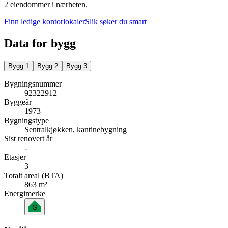
2 eiendommer i nærheten.
Finn ledige kontorlokaler
Slik søker du smart
Data for bygg
Bygg
1
Bygg
2
Bygg
3
Bygningsnummer
92322912
Byggeår
1973
Bygningstype
Sentralkjøkken, kantinebygning
Sist renovert år
-
Etasjer
3
Totalt areal (BTA)
863 m²
Energimerke
G