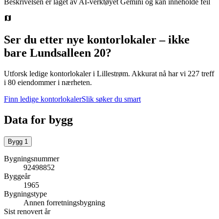
Beskrivelsen er laget av AI-verktøyet Gemini og kan inneholde feil
Ser du etter nye kontorlokaler – ikke
bare
Lundsalleen 20
?
Utforsk ledige kontorlokaler i
Lillestrøm
.
Akkurat nå har vi 227 treff
i 80 eiendommer i nærheten.
Finn ledige kontorlokaler
Slik søker du smart
Data for bygg
Bygg
1
Bygningsnummer
92498852
Byggeår
1965
Bygningstype
Annen forretningsbygning
Sist renovert år