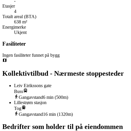
-
Etasjer
4
Totalt areal (BTA)
638 m²
Energimerke
Ukjent
Fasiliteter
Ingen fasiliteter funnet på bygg
Kollektivtilbud - Nærmeste stoppesteder
Leiv Eirikssons gate
Buss
Gangavstand
6
min (
500
m)
Lillestrøm stasjon
Tog
Gangavstand
16
min (
1320
m)
Bedrifter som holder til på eiendommen