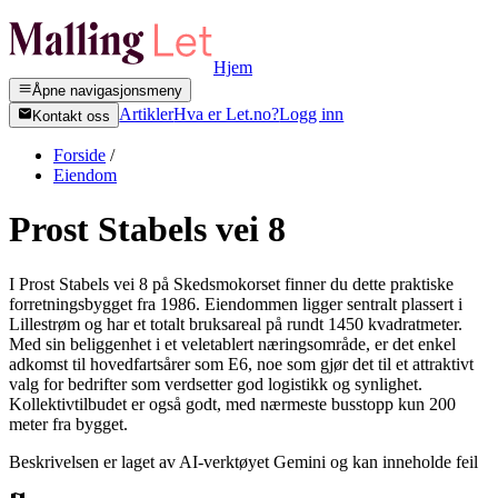
Hjem
Åpne navigasjonsmeny
Artikler
Hva er Let.no?
Logg inn
Kontakt oss
Forside
/
Eiendom
Prost Stabels vei 8
I Prost Stabels vei 8 på Skedsmokorset finner du dette praktiske
forretningsbygget fra 1986. Eiendommen ligger sentralt plassert i
Lillestrøm og har et totalt bruksareal på rundt 1450 kvadratmeter.
Med sin beliggenhet i et veletablert næringsområde, er det enkel
adkomst til hovedfartsårer som E6, noe som gjør det til et attraktivt
valg for bedrifter som verdsetter god logistikk og synlighet.
Kollektivtilbudet er også godt, med nærmeste busstopp kun 200
meter fra bygget.
Beskrivelsen er laget av AI-verktøyet Gemini og kan inneholde feil