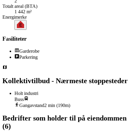
2
Totalt areal (BTA)
1 442 m²
Energimerke
E
Fasiliteter
Garderobe
Parkering
Kollektivtilbud - Nærmeste stoppesteder
Holt industri
Buss
Gangavstand
2
min (
190
m)
Bedrifter som holder til på eiendommen
(
6
)