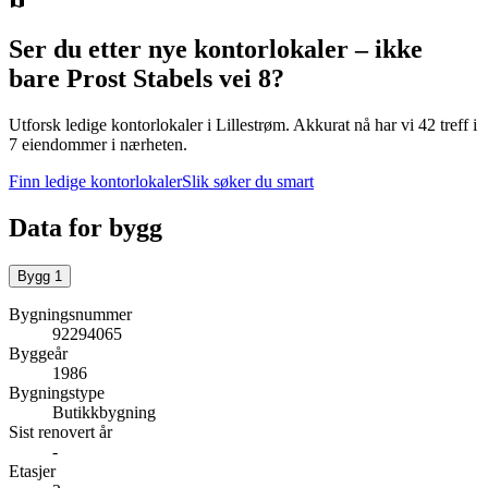
Ser du etter nye kontorlokaler – ikke
bare
Prost Stabels vei 8
?
Utforsk ledige kontorlokaler i
Lillestrøm
.
Akkurat nå har vi 42 treff i
7 eiendommer i nærheten.
Finn ledige kontorlokaler
Slik søker du smart
Data for bygg
Bygg
1
Bygningsnummer
92294065
Byggeår
1986
Bygningstype
Butikkbygning
Sist renovert år
-
Etasjer