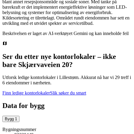
blant annet resepsjonsområde og sosiale soner. Med tanke på
bærekraft er det implementert energieffektive løsninger som LED-
belysning og systemer for optimalisering av energiforbruk.
Kildesortering er tilrettelagt. Området rundt eiendommen har sett en
utvikling med et utvidet spekter av servicetilbud.
Beskrivelsen er laget av AI-verktøyet Gemini og kan inneholde feil
Ser du etter nye kontorlokaler – ikke
bare
Skjærvaveien 20
?
Utforsk ledige kontorlokaler i
Lillestrøm
.
Akkurat nå har vi 29 treff i
6 eiendommer i nærheten.
Finn ledige kontorlokaler
Slik søker du smart
Data for bygg
Bygg
1
Bygningsnummer