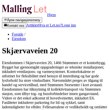
Hjem
Åpne navigasjonsmeny
Artikler
Hva er Let.no?
Logg inn
Kontakt oss
Forside
/
Eiendom
Skjærvaveien 20
Eiendommen i Skjærvaveien 20, 1466 Strømmen er et kontorbygg.
Bygget har gjennomgått oppgraderinger av tekniske installasjoner,
inkludert ventilasjons- og varmesystemer. Kontorlokalene er
utformet for fleksibilitet med hensyn til innredning og har gode
lysforhold fra store vindusflater. Nærområdet preges av tilgang til
handel og servicetilbud, med Strømmen Storsenter i kort avstand.
Eiendommen har tilknytning til kollektivtransport via Strømmen
stasjon, som tilbyr tog- og bussforbindelser innen gangavstand.
Videre er det enkel adkomst til hovedveinettet, inkludert E6.
Fasiliteter inkluderer parkering for bil og sykkel, samt
lademuligheter for elbiler. Fellesarealene er vedlikeholdt og omfatter