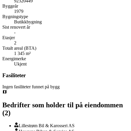
92320449
Byggeår
1979
Bygningstype
Butikkbygning
Sist renovert år
-
Etasjer
2
Totalt areal (BTA)
1 345 m²
Energimerke
Ukjent
Fasiliteter
Ingen fasiliteter funnet på bygg
Bedrifter som holder til på eiendommen
(
2
)
Lillestrøm Bil & Karosseri AS