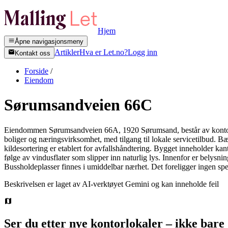
Hjem
Åpne navigasjonsmeny
Artikler
Hva er Let.no?
Logg inn
Kontakt oss
Forside
/
Eiendom
Sørumsandveien 66C
Eiendommen Sørumsandveien 66A, 1920 Sørumsand, består av kontorlok
boliger og næringsvirksomhet, med tilgang til lokale servicetilbud. 
kildesortering er etablert for avfallshåndtering. Bygget inneholder ka
følge av vindusflater som slipper inn naturlig lys. Innenfor er belys
Bussholdeplasser finnes i umiddelbar nærhet. Det foreligger ingen sp
Beskrivelsen er laget av AI-verktøyet Gemini og kan inneholde feil
Ser du etter nye kontorlokaler – ikke bare