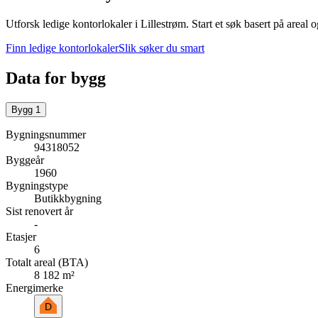
Utforsk ledige kontorlokaler i
Lillestrøm
.
Start et søk basert på areal 
Finn ledige kontorlokaler
Slik søker du smart
Data for bygg
Bygg
1
Bygningsnummer
94318052
Byggeår
1960
Bygningstype
Butikkbygning
Sist renovert år
-
Etasjer
6
Totalt areal (BTA)
8 182 m²
Energimerke
D