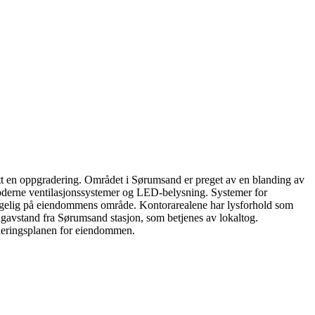
t en oppgradering. Området i Sørumsand er preget av en blanding av
 moderne ventilasjonssystemer og LED-belysning. Systemer for
lgjengelig på eiendommens område. Kontorarealene har lysforhold som
angavstand fra Sørumsand stasjon, som betjenes av lokaltog.
guleringsplanen for eiendommen.