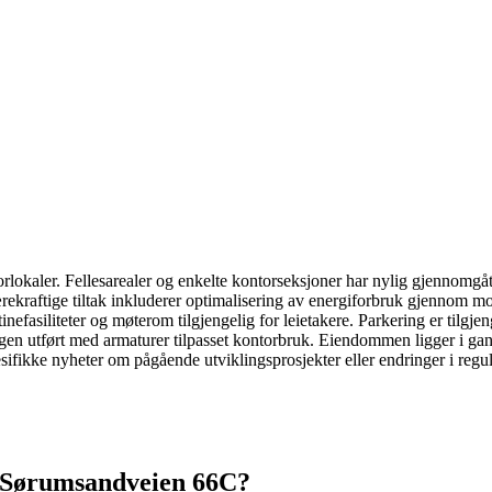
aler. Fellesarealer og enkelte kontorseksjoner har nylig gjennomgåt
Bærekraftige tiltak inkluderer optimalisering av energiforbruk gjennom
ntinefasiliteter og møterom tilgjengelig for leietakere. Parkering er ti
ningen utført med armaturer tilpasset kontorbruk. Eiendommen ligger i g
esifikke nyheter om pågående utviklingsprosjekter eller endringer i re
Sørumsandveien 66C
?