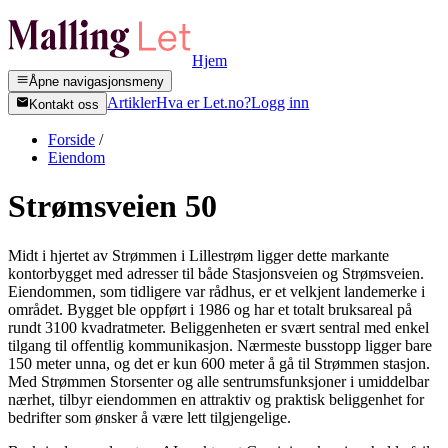
Hjem
Åpne navigasjonsmeny
Artikler
Hva er Let.no?
Logg inn
Kontakt oss
Forside
/
Eiendom
Strømsveien 50
Midt i hjertet av Strømmen i Lillestrøm ligger dette markante
kontorbygget med adresser til både Stasjonsveien og Strømsveien.
Eiendommen, som tidligere var rådhus, er et velkjent landemerke i
området. Bygget ble oppført i 1986 og har et totalt bruksareal på
rundt 3100 kvadratmeter. Beliggenheten er svært sentral med enkel
tilgang til offentlig kommunikasjon. Nærmeste busstopp ligger bare
150 meter unna, og det er kun 600 meter å gå til Strømmen stasjon.
Med Strømmen Storsenter og alle sentrumsfunksjoner i umiddelbar
nærhet, tilbyr eiendommen en attraktiv og praktisk beliggenhet for
bedrifter som ønsker å være lett tilgjengelige.