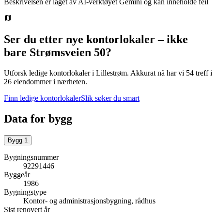
Beskrivelsen er laget av AI-verktøyet Gemini og kan inneholde feil
Ser du etter nye kontorlokaler – ikke
bare
Strømsveien 50
?
Utforsk ledige kontorlokaler i
Lillestrøm
.
Akkurat nå har vi 54 treff i
26 eiendommer i nærheten.
Finn ledige kontorlokaler
Slik søker du smart
Data for bygg
Bygg
1
Bygningsnummer
92291446
Byggeår
1986
Bygningstype
Kontor- og administrasjonsbygning, rådhus
Sist renovert år