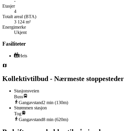
-
Etasjer
4
Totalt areal (BTA)
3 124 m²
Energimerke
Ukjent
Fasiliteter
Heis
Kollektivtilbud - Nærmeste stoppesteder
Stasjonsveien
Buss
Gangavstand
2
min (
130
m)
Strømmen stasjon
Tog
Gangavstand
8
min (
620
m)