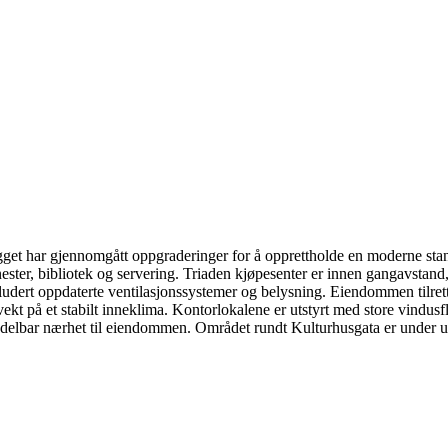
et har gjennomgått oppgraderinger for å opprettholde en moderne standa
er, bibliotek og servering. Triaden kjøpesenter er innen gangavstand, m
dert oppdaterte ventilasjonssystemer og belysning. Eiendommen tilretteleg
kt på et stabilt inneklima. Kontorlokalene er utstyrt med store vindusfla
middelbar nærhet til eiendommen. Området rundt Kulturhusgata er unde