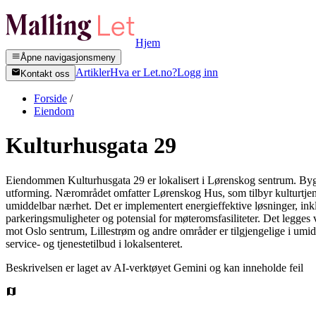
Hjem
Åpne navigasjonsmeny
Artikler
Hva er Let.no?
Logg inn
Kontakt oss
Forside
/
Eiendom
Kulturhusgata 29
Eiendommen Kulturhusgata 29 er lokalisert i Lørenskog sentrum. Bygg
utforming. Nærområdet omfatter Lørenskog Hus, som tilbyr kulturtjenest
umiddelbar nærhet. Det er implementert energieffektive løsninger, inklu
parkeringsmuligheter og potensial for møteromsfasiliteter. Det legges ve
mot Oslo sentrum, Lillestrøm og andre områder er tilgjengelige i u
service- og tjenestetilbud i lokalsenteret.
Beskrivelsen er laget av AI-verktøyet Gemini og kan inneholde feil