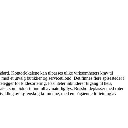
rd. Kontorlokalene kan tilpasses ulike virksomheters krav til
ed et utvalg butikker og servicetilbud. Det finnes flere spisesteder i
ger for kildesortering. Fasiliteter inkluderer tilgang til heis,
ter, som bidrar til innfall av naturlig lys. Bussholdeplasser med ruter
r utvikling av Lørenskog kommune, med en pågående fortetning av