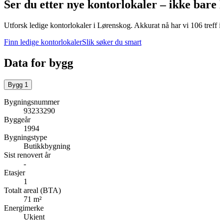
Ser du etter nye kontorlokaler – ikke bare
Utforsk ledige kontorlokaler i
Lørenskog
.
Akkurat nå har vi 106 treff
Finn ledige kontorlokaler
Slik søker du smart
Data for bygg
Bygg
1
Bygningsnummer
93233290
Byggeår
1994
Bygningstype
Butikkbygning
Sist renovert år
-
Etasjer
1
Totalt areal (BTA)
71 m²
Energimerke
Ukjent