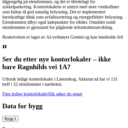
tilgjengelig på eiendommen, og det er tilrettelagt for
sykkelparkering. Kontorlokalene er utstyrt med store vindusflater
som bidrar til god naturlig belysning. Det er implementert
bærekraftige tiltak som avfallssortering og energieffektiv belysning.
Eiendommen tilbyr også ladepunkter for elbiler. Området rundt
eiendommen er gjenstand for pågående infrastrukturutvikling.
Beskrivelsen er laget av AI-verktøyet Gemini og kan inneholde feil
Ser du etter nye kontorlokaler – ikke
bare
Ragnhilds vei 1A
?
Utforsk ledige kontorlokaler i
Lørenskog
.
Akkurat nå har vi 131
treff i 32 eiendommer i nærheten.
Finn ledige kontorlokaler
Slik søker du smart
Data for bygg
Bygg
1