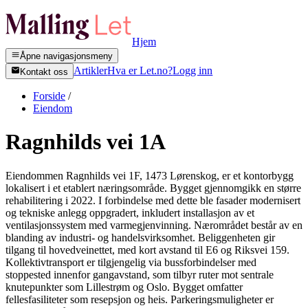
Hjem
Åpne navigasjonsmeny
Artikler
Hva er Let.no?
Logg inn
Kontakt oss
Forside
/
Eiendom
Ragnhilds vei 1A
Eiendommen Ragnhilds vei 1F, 1473 Lørenskog, er et kontorbygg
lokalisert i et etablert næringsområde. Bygget gjennomgikk en større
rehabilitering i 2022. I forbindelse med dette ble fasader modernisert
og tekniske anlegg oppgradert, inkludert installasjon av et
ventilasjonssystem med varmegjenvinning. Nærområdet består av en
blanding av industri- og handelsvirksomhet. Beliggenheten gir
tilgang til hovedveinettet, med kort avstand til E6 og Riksvei 159.
Kollektivtransport er tilgjengelig via bussforbindelser med
stoppested innenfor gangavstand, som tilbyr ruter mot sentrale
knutepunkter som Lillestrøm og Oslo. Bygget omfatter
fellesfasiliteter som resepsjon og heis. Parkeringsmuligheter er