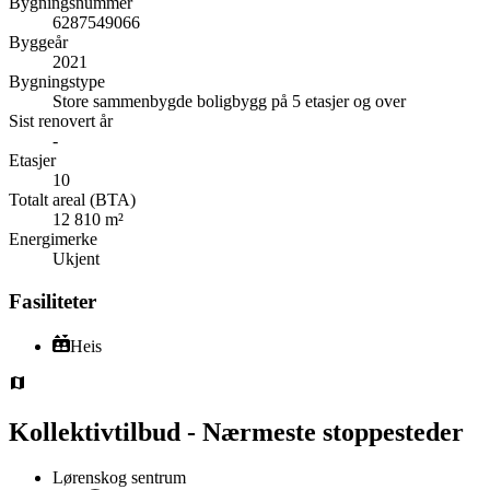
Bygningsnummer
6287549066
Byggeår
2021
Bygningstype
Store sammenbygde boligbygg på 5 etasjer og over
Sist renovert år
-
Etasjer
10
Totalt areal (BTA)
12 810 m²
Energimerke
Ukjent
Fasiliteter
Heis
Kollektivtilbud - Nærmeste stoppesteder
Lørenskog sentrum