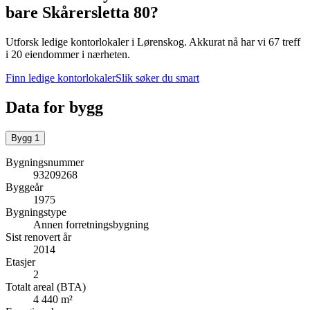
bare
Skårersletta 80
?
Utforsk ledige kontorlokaler i
Lørenskog
.
Akkurat nå har vi 67 treff
i 20 eiendommer i nærheten.
Finn ledige kontorlokaler
Slik søker du smart
Data for bygg
Bygg
1
Bygningsnummer
93209268
Byggeår
1975
Bygningstype
Annen forretningsbygning
Sist renovert år
2014
Etasjer
2
Totalt areal (BTA)
4 440 m²