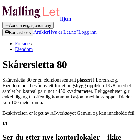
Hjem
Åpne navigasjonsmeny
Artikler
Hva er Let.no?
Logg inn
Kontakt oss
Forside
/
Eiendom
Skårersletta 80
Skårersletta 80 er en eiendom sentralt plassert i Lørenskog.
Eiendommen består av ett forretningsbygg oppført i 1978, med et
samlet bruksareal på rundt 4450 kvadratmeter. Beliggenheten gir
enkel tilgang til offentlig kommunikasjon, med busstoppet Triaden
kun 100 meter unna.
Beskrivelsen er laget av AI-verktøyet Gemini og kan inneholde feil
Ser du etter nye kontorlokaler – ikke