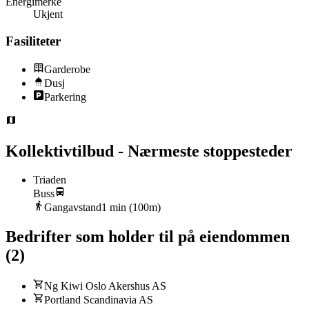
Energimerke
Ukjent
Fasiliteter
Garderobe
Dusj
Parkering
Kollektivtilbud - Nærmeste stoppesteder
Triaden
Buss
Gangavstand
1
min (
100
m)
Bedrifter som holder til på eiendommen
(
2
)
Ng Kiwi Oslo Akershus AS
Portland Scandinavia AS