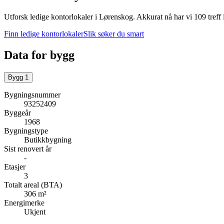
Utforsk ledige kontorlokaler i
Lørenskog
.
Akkurat nå har vi 109 treff
Finn ledige kontorlokaler
Slik søker du smart
Data for bygg
Bygg
1
Bygningsnummer
93252409
Byggeår
1968
Bygningstype
Butikkbygning
Sist renovert år
-
Etasjer
3
Totalt areal (BTA)
306 m²
Energimerke
Ukjent