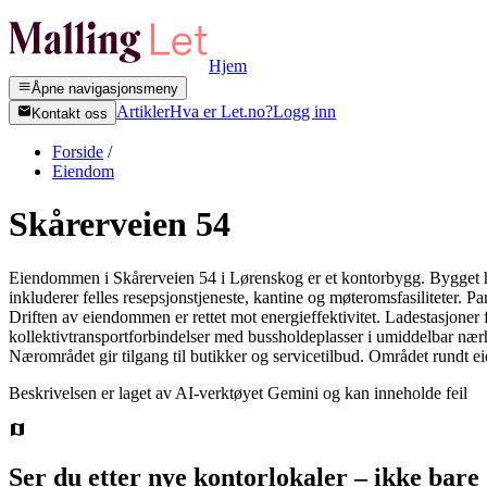
Hjem
Åpne navigasjonsmeny
Artikler
Hva er Let.no?
Logg inn
Kontakt oss
Forside
/
Eiendom
Skårerveien 54
Eiendommen i Skårerveien 54 i Lørenskog er et kontorbygg. Bygget har g
inkluderer felles resepsjonstjeneste, kantine og møteromsfasiliteter. 
Driften av eiendommen er rettet mot energieffektivitet. Ladestasjoner f
kollektivtransportforbindelser med bussholdeplasser i umiddelbar nærhe
Nærområdet gir tilgang til butikker og servicetilbud. Området rundt e
Beskrivelsen er laget av AI-verktøyet Gemini og kan inneholde feil
Ser du etter nye kontorlokaler – ikke bare