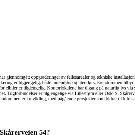
jennomgått oppgraderinger av fellesarealer og tekniske installasjoner. 
Parkering er tilgjengelig, både innendørs og utendørs. Eiendommen tilbyr
or elbiler er tilgjengelig. Kontorlokalene har tilgang på naturlig lys vi
t. Togforbindelser er tilgjengelige via Lillestrøm eller Oslo S. Skårerv
iendommen er i utvikling, med pågående prosjekter som bidrar til infrast
Skårerveien 54
?