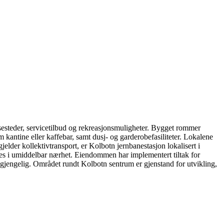
sesteder, servicetilbud og rekreasjonsmuligheter. Bygget rommer
om kantine eller kaffebar, samt dusj- og garderobefasiliteter. Lokalene
jelder kollektivtransport, er Kolbotn jernbanestasjon lokalisert i
nes i umiddelbar nærhet. Eiendommen har implementert tiltak for
 tilgjengelig. Området rundt Kolbotn sentrum er gjenstand for utvikling,