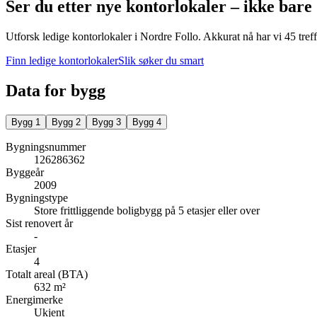
Ser du etter nye kontorlokaler – ikke bare
Utforsk ledige kontorlokaler i
Nordre Follo
.
Akkurat nå har vi 45 tref
Finn ledige kontorlokaler
Slik søker du smart
Data for bygg
Bygg
1
Bygg
2
Bygg
3
Bygg
4
Bygningsnummer
126286362
Byggeår
2009
Bygningstype
Store frittliggende boligbygg på 5 etasjer eller over
Sist renovert år
-
Etasjer
4
Totalt areal (BTA)
632 m²
Energimerke
Ukjent