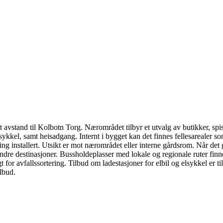
avstand til Kolbotn Torg. Nærområdet tilbyr et utvalg av butikker, spi
g sykkel, samt heisadgang. Internt i bygget kan det finnes fellesarealer s
ng installert. Utsikt er mot nærområdet eller interne gårdsrom. Når det g
ndre destinasjoner. Bussholdeplasser med lokale og regionale ruter fin
agt for avfallssortering. Tilbud om ladestasjoner for elbil og elsykkel er
ilbud.