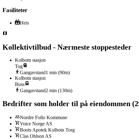
Fasiliteter
Heis
Kollektivtilbud - Nærmeste stoppesteder
Kolbotn stasjon
Tog
Gangavstand
1
min (
90
m)
Kolbotn stasjon
Buss
Gangavstand
2
min (
130
m)
Bedrifter som holder til på eiendommen
(
2
Nordre Follo Kommune
Voice Norge AS
Boots Apotek Kolbotn Torg
Clas Ohlson AS