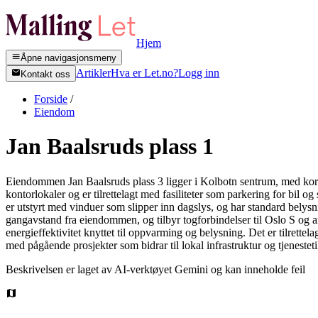
Hjem
Åpne navigasjonsmeny
Artikler
Hva er Let.no?
Logg inn
Kontakt oss
Forside
/
Eiendom
Jan Baalsruds plass 1
Eiendommen Jan Baalsruds plass 3 ligger i Kolbotn sentrum, med kort 
kontorlokaler og er tilrettelagt med fasiliteter som parkering for bil o
er utstyrt med vinduer som slipper inn dagslys, og har standard belysni
gangavstand fra eiendommen, og tilbyr togforbindelser til Oslo S og a
energieffektivitet knyttet til oppvarming og belysning. Det er tilrettel
med pågående prosjekter som bidrar til lokal infrastruktur og tjenestet
Beskrivelsen er laget av AI-verktøyet Gemini og kan inneholde feil