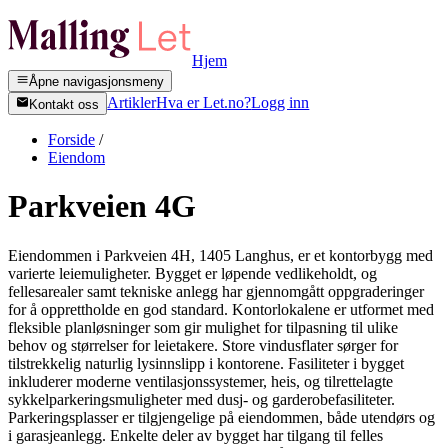
Hjem
Åpne navigasjonsmeny
Artikler
Hva er Let.no?
Logg inn
Kontakt oss
Forside
/
Eiendom
Parkveien 4G
Eiendommen i Parkveien 4H, 1405 Langhus, er et kontorbygg med
varierte leiemuligheter. Bygget er løpende vedlikeholdt, og
fellesarealer samt tekniske anlegg har gjennomgått oppgraderinger
for å opprettholde en god standard. Kontorlokalene er utformet med
fleksible planløsninger som gir mulighet for tilpasning til ulike
behov og størrelser for leietakere. Store vindusflater sørger for
tilstrekkelig naturlig lysinnslipp i kontorene. Fasiliteter i bygget
inkluderer moderne ventilasjonssystemer, heis, og tilrettelagte
sykkelparkeringsmuligheter med dusj- og garderobefasiliteter.
Parkeringsplasser er tilgjengelige på eiendommen, både utendørs og
i garasjeanlegg. Enkelte deler av bygget har tilgang til felles