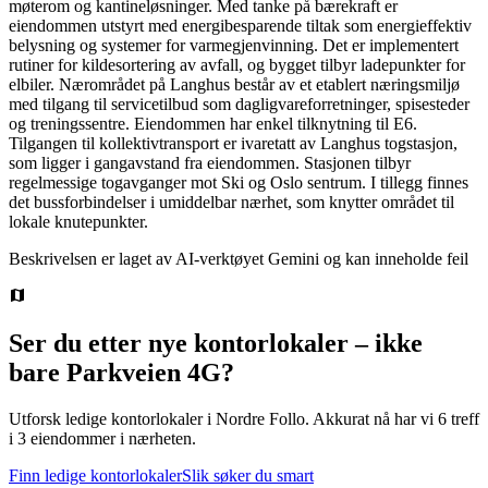
møterom og kantineløsninger. Med tanke på bærekraft er
eiendommen utstyrt med energibesparende tiltak som energieffektiv
belysning og systemer for varmegjenvinning. Det er implementert
rutiner for kildesortering av avfall, og bygget tilbyr ladepunkter for
elbiler. Nærområdet på Langhus består av et etablert næringsmiljø
med tilgang til servicetilbud som dagligvareforretninger, spisesteder
og treningssentre. Eiendommen har enkel tilknytning til E6.
Tilgangen til kollektivtransport er ivaretatt av Langhus togstasjon,
som ligger i gangavstand fra eiendommen. Stasjonen tilbyr
regelmessige togavganger mot Ski og Oslo sentrum. I tillegg finnes
det bussforbindelser i umiddelbar nærhet, som knytter området til
lokale knutepunkter.
Beskrivelsen er laget av AI-verktøyet Gemini og kan inneholde feil
Ser du etter nye kontorlokaler – ikke
bare
Parkveien 4G
?
Utforsk ledige kontorlokaler i
Nordre Follo
.
Akkurat nå har vi 6 treff
i 3 eiendommer i nærheten.
Finn ledige kontorlokaler
Slik søker du smart