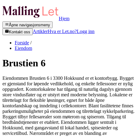
Hjem
Åpne navigasjonsmeny
Artikler
Hva er Let.no?
Logg inn
Kontakt oss
Forside
/
Eiendom
Brustien 6
Eiendommen Brustien 6 i 3300 Hokksund er et kontorbygg. Bygget
er gjenstand for løpende vedlikehold, og enkelte fellessoner er nylig
oppgradert. Kontorlokalene har tilgang til naturlig dagslys gjennom
store vindusflater og er utstyrt med moderne belysning. Lokalene er
tilrettelagt for fleksible løsninger, egnet for både åpne
kontorlandskap og inndeling i cellekontorer. Blant fasilitetene finnes
parkeringsmuligheter på eiendommen og tilrettelagt sykkelparkering.
Bygget tilbyr fellesarealer som møterom og spiserom. Tilgang til
bredbåndstjenester er etablert. Eiendommen ligger sentralt i
Hokksund, med gangavstand til lokal handel, spisesteder og
servicetilbud. Nærområdet er preget av en blanding av