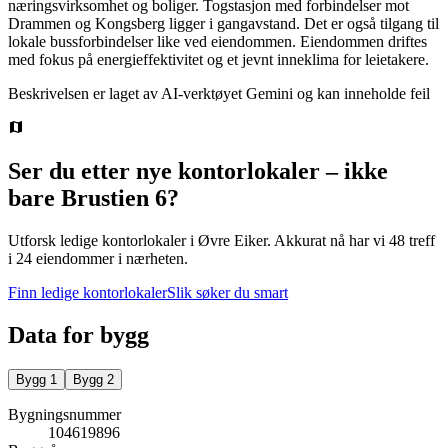
næringsvirksomhet og boliger. Togstasjon med forbindelser mot
Drammen og Kongsberg ligger i gangavstand. Det er også tilgang til
lokale bussforbindelser like ved eiendommen. Eiendommen driftes
med fokus på energieffektivitet og et jevnt inneklima for leietakere.
Beskrivelsen er laget av AI-verktøyet Gemini og kan inneholde feil
Ser du etter nye kontorlokaler – ikke
bare
Brustien 6
?
Utforsk ledige kontorlokaler i
Øvre Eiker
.
Akkurat nå har vi 48 treff
i 24 eiendommer i nærheten.
Finn ledige kontorlokaler
Slik søker du smart
Data for bygg
Bygg
1
Bygg
2
Bygningsnummer
104619896