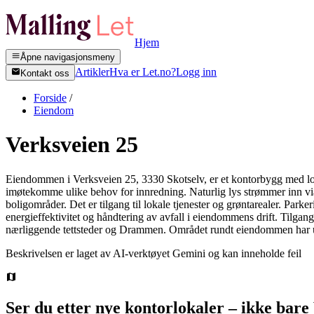
Hjem
Åpne navigasjonsmeny
Artikler
Hva er Let.no?
Logg inn
Kontakt oss
Forside
/
Eiendom
Verksveien 25
Eiendommen i Verksveien 25, 3330 Skotselv, er et kontorbygg med lokal
imøtekomme ulike behov for innredning. Naturlig lys strømmer inn via
boligområder. Det er tilgang til lokale tjenester og grøntarealer. Parke
energieffektivitet og håndtering av avfall i eiendommens drift. Tilgang
nærliggende tettsteder og Drammen. Området rundt eiendommen har utvik
Beskrivelsen er laget av AI-verktøyet Gemini og kan inneholde feil
Ser du etter nye kontorlokaler – ikke bare