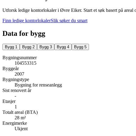
Utforsk ledige kontorlokaler i
Øvre Eiker
.
Start et søk basert på areal 
Finn ledige kontorlokaler
Slik søker du smart
Data for bygg
Bygg
1
Bygg
2
Bygg
3
Bygg
4
Bygg
5
Bygningsnummer
104553315
Byggeår
2007
Bygningstype
Bygning for renseanlegg
Sist renovert år
-
Etasjer
1
Totalt areal (BTA)
28 m²
Energimerke
Ukjent