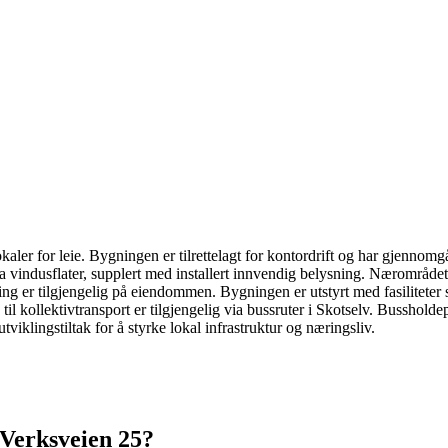
er for leie. Bygningen er tilrettelagt for kontordrift og har gjennomg
 vindusflater, supplert med installert innvendig belysning. Nærområde
ring er tilgjengelig på eiendommen. Bygningen er utstyrt med fasiliteter s
 til kollektivtransport er tilgjengelig via bussruter i Skotselv. Busshol
lingstiltak for å styrke lokal infrastruktur og næringsliv.
Verksveien 25
?