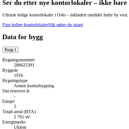
Ser du etter nye kontorlokaler – ikke bare
Utforsk ledige kontorlokaler i
Oslo
– inkludert området Indre by vest
.
Finn ledige kontorlokaler
Slik søker du smart
Data for bygg
Bygg
1
Bygningsnummer
286625391
Byggeår
1916
Bygningstype
Annen kontorbygning
Sist renovert år
-
Etasjer
5
Totalt areal (BTA)
2 761 m²
Energimerke
Ukjent