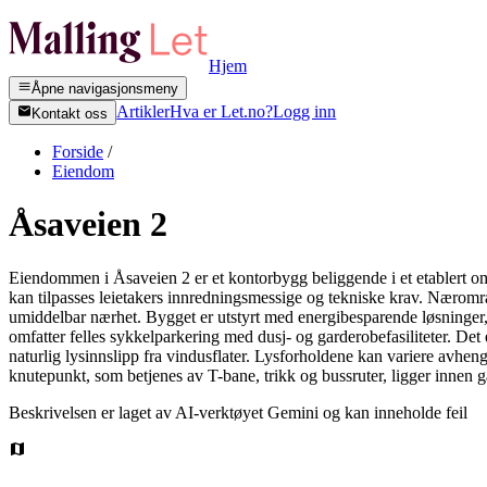
Hjem
Åpne navigasjonsmeny
Artikler
Hva er Let.no?
Logg inn
Kontakt oss
Forside
/
Eiendom
Åsaveien 2
Eiendommen i Åsaveien 2 er et kontorbygg beliggende i et etablert o
kan tilpasses leietakers innredningsmessige og tekniske krav. Nærområd
umiddelbar nærhet. Bygget er utstyrt med energibesparende løsninger, in
omfatter felles sykkelparkering med dusj- og garderobefasiliteter. Det 
naturlig lysinnslipp fra vindusflater. Lysforholdene kan variere avheng
knutepunkt, som betjenes av T-bane, trikk og bussruter, ligger innen 
Beskrivelsen er laget av AI-verktøyet Gemini og kan inneholde feil