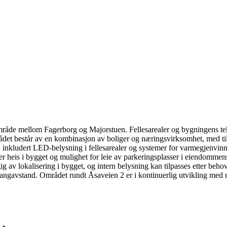
mråde mellom Fagerborg og Majorstuen. Fellesarealer og bygningens te
et består av en kombinasjon av boliger og næringsvirksomhet, med tilgan
kludert LED-belysning i fellesarealer og systemer for varmegjenvinning. 
er heis i bygget og mulighet for leie av parkeringsplasser i eiendommens
ig av lokalisering i bygget, og intern belysning kan tilpasses etter beh
gangavstand. Området rundt Åsaveien 2 er i kontinuerlig utvikling med ny