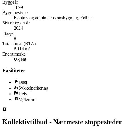
Byggeår
1899
Bygningstype
Kontor- og administrasjonsbygning, rådhus
Sist renovert år
2024
Etasjer
8
Totalt areal (BTA)
6 114 m²
Energimerke
Ukjent
Fasiliteter
Dusj
Sykkelparkering
Heis
Møterom
Kollektivtilbud - Nærmeste stoppesteder