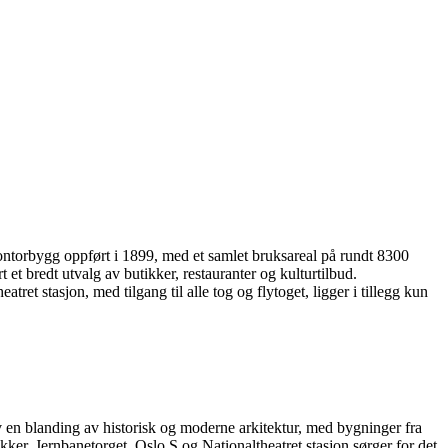
kontorbygg oppført i 1899, med et samlet bruksareal på rundt 8300
t et bredt utvalg av butikker, restauranter og kulturtilbud.
 stasjon, med tilgang til alle tog og flytoget, ligger i tillegg kun
av en blanding av historisk og moderne arkitektur, med bygninger fra
kker. Jernbanetorget, Oslo S og Nationaltheatret stasjon sørger for det