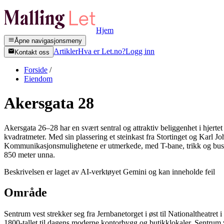
Hjem
Åpne navigasjonsmeny
Artikler
Hva er Let.no?
Logg inn
Kontakt oss
Forside
/
Eiendom
Akersgata 28
Akersgata 26–28 har en svært sentral og attraktiv beliggenhet i hjert
kvadratmeter. Med sin plassering et steinkast fra Stortinget og Karl Joh
Kommunikasjonsmulighetene er utmerkede, med T-bane, trikk og buss inn
850 meter unna.
Beskrivelsen er laget av AI-verktøyet Gemini og kan inneholde feil
Område
Sentrum vest strekker seg fra Jernbanetorget i øst til Nationaltheatr
1800-tallet til dagens moderne kontorbygg og butikklokaler. Sentrum ve