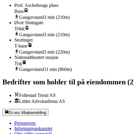
Prof. Aschehougs plass
Buss
Gangavstand
3
min (
210
m)
Øvre Slottsgate
Trikk
Gangavstand
3
min (
210
m)
Stortinget
T-bane
Gangavstand
3
min (
220
m)
Nationaltheatret stasjon
Tog
Gangavstand
11
min (
860
m)
Bedrifter som holder til på eiendommen
(
2
Follestad Trend AS
Littler Advokatfirma AS
Gi oss tilbakemelding
Personvern
Informasjonskapsler
Ofte stillte spørsmål