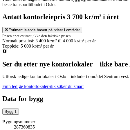
beste transporttilbudet i Oslo.
Antatt
kontorleiepris
3 700 kr/m²
i året
Estimert leiepris basert på priser i området
Prisen er et estimat, ikke den faktiske prisen
Normalt prisnivå:
3 400 kr/m²
til
4 000 kr/m²
per år
Toppleie:
5 000 kr/m²
per år
Ser du etter nye kontorlokaler – ikke bare
Utforsk ledige kontorlokaler i
Oslo
– inkludert området Sentrum vest
.
Finn ledige kontorlokaler
Slik søker du smart
Data for bygg
Bygg
1
Bygningsnummer
287369835