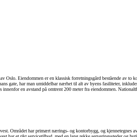
et av Oslo. Eiendommen er en klassisk forretningsgård bestående av to 
ans gate, har man umiddelbar nærhet til alt av byens fasiliteter, inkluder
enfor en avstand på omtrent 200 meter fra eiendommen. Nationaltheatret
et i vest. Området har primært nærings- og kontorbygg, og kjennetegnes 
st har et rikt servicetilbud, med en lang rekke serveringssteder og buti