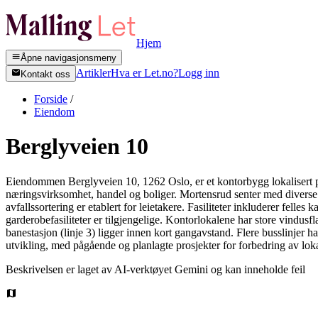
Hjem
Åpne navigasjonsmeny
Artikler
Hva er Let.no?
Logg inn
Kontakt oss
Forside
/
Eiendom
Berglyveien 10
Eiendommen Berglyveien 10, 1262 Oslo, er et kontorbygg lokalisert p
næringsvirksomhet, handel og boliger. Mortensrud senter med diverse se
avfallssortering er etablert for leietakere. Fasiliteter inkluderer felle
garderobefasiliteter er tilgjengelige. Kontorlokalene har store vindusf
banestasjon (linje 3) ligger innen kort gangavstand. Flere busslinjer
utvikling, med pågående og planlagte prosjekter for forbedring av loka
Beskrivelsen er laget av AI-verktøyet Gemini og kan inneholde feil