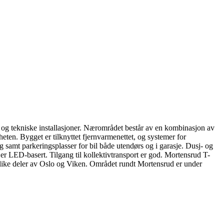
og tekniske installasjoner. Nærområdet består av en kombinasjon av
eten. Bygget er tilknyttet fjernvarmenettet, og systemer for
ing samt parkeringsplasser for bil både utendørs og i garasje. Dusj- og
r er LED-basert. Tilgang til kollektivtransport er god. Mortensrud T-
l ulike deler av Oslo og Viken. Området rundt Mortensrud er under