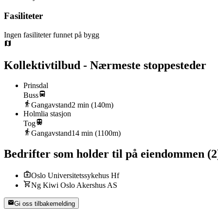
Fasiliteter
Ingen fasiliteter funnet på bygg
Kollektivtilbud - Nærmeste stoppesteder
Prinsdal
Buss
Gangavstand
2
min (
140
m)
Holmlia stasjon
Tog
Gangavstand
14
min (
1100
m)
Bedrifter som holder til på eiendommen
(
2
Oslo Universitetssykehus Hf
Ng Kiwi Oslo Akershus AS
Gi oss tilbakemelding