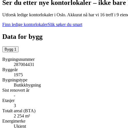
Ser du etter nye kontorlokaler – ikke bare
Utforsk ledige kontorlokaler i
Oslo
.
Akkurat nå har vi 16 treff i 9 ei
Finn ledige kontorlokaler
Slik søker du smart
Data for bygg
Bygg
1
Bygningsnummer
287004431
Byggeår
1975
Bygningstype
Butikkbygning
Sist renovert år
-
Etasjer
3
Totalt areal (BTA)
2 254 m²
Energimerke
Ukjent