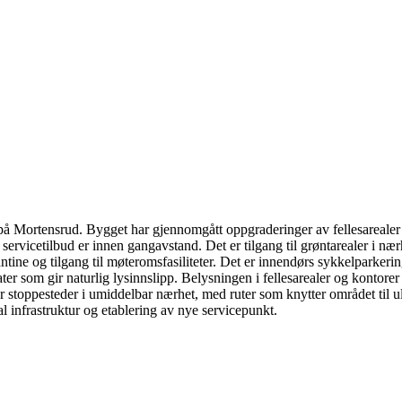
å Mortensrud. Bygget har gjennomgått oppgraderinger av fellesarealer 
rvicetilbud er innen gangavstand. Det er tilgang til grøntarealer i nærh
s kantine og tilgang til møteromsfasiliteter. Det er innendørs sykkelparker
later som gir naturlig lysinnslipp. Belysningen i fellesarealer og kontore
 har stoppesteder i umiddelbar nærhet, med ruter som knytter området ti
l infrastruktur og etablering av nye servicepunkt.