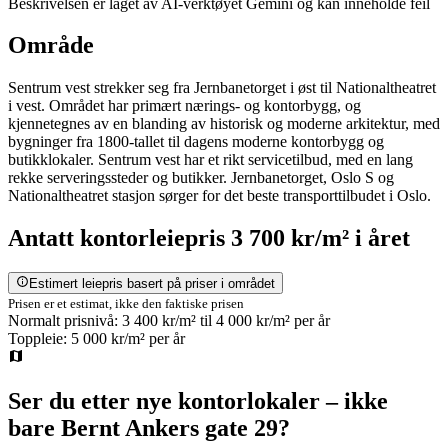
Beskrivelsen er laget av AI-verktøyet Gemini og kan inneholde feil
Område
Sentrum vest strekker seg fra Jernbanetorget i øst til Nationaltheatret
i vest. Området har primært nærings- og kontorbygg, og
kjennetegnes av en blanding av historisk og moderne arkitektur, med
bygninger fra 1800-tallet til dagens moderne kontorbygg og
butikklokaler. Sentrum vest har et rikt servicetilbud, med en lang
rekke serveringssteder og butikker. Jernbanetorget, Oslo S og
Nationaltheatret stasjon sørger for det beste transporttilbudet i Oslo.
Antatt
kontorleiepris
3 700 kr/m²
i året
Estimert leiepris basert på priser i området
Prisen er et estimat, ikke den faktiske prisen
Normalt prisnivå:
3 400 kr/m²
til
4 000 kr/m²
per år
Toppleie:
5 000 kr/m²
per år
Ser du etter nye kontorlokaler – ikke
bare
Bernt Ankers gate 29
?