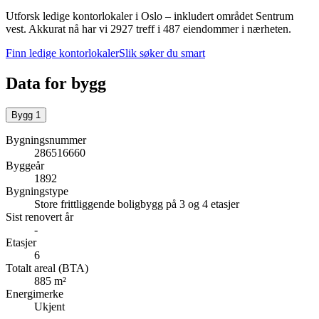
Utforsk ledige kontorlokaler i
Oslo
– inkludert området Sentrum
vest
.
Akkurat nå har vi 2927 treff i 487 eiendommer i nærheten.
Finn ledige kontorlokaler
Slik søker du smart
Data for bygg
Bygg
1
Bygningsnummer
286516660
Byggeår
1892
Bygningstype
Store frittliggende boligbygg på 3 og 4 etasjer
Sist renovert år
-
Etasjer
6
Totalt areal (BTA)
885 m²
Energimerke
Ukjent