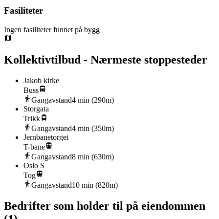
Fasiliteter
Ingen fasiliteter funnet på bygg
Kollektivtilbud - Nærmeste stoppesteder
Jakob kirke
Buss
Gangavstand
4
min (
290
m)
Storgata
Trikk
Gangavstand
4
min (
350
m)
Jernbanetorget
T-bane
Gangavstand
8
min (
630
m)
Oslo S
Tog
Gangavstand
10
min (
820
m)
Bedrifter som holder til på eiendommen