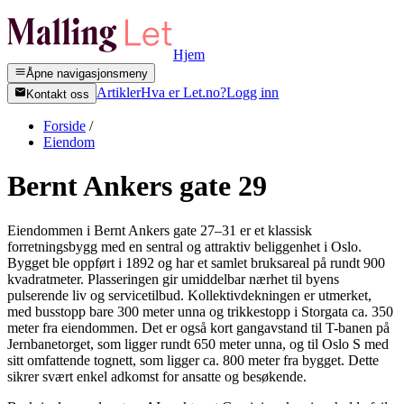
Hjem
Åpne navigasjonsmeny
Artikler
Hva er Let.no?
Logg inn
Kontakt oss
Forside
/
Eiendom
Bernt Ankers gate 29
Eiendommen i Bernt Ankers gate 27–31 er et klassisk
forretningsbygg med en sentral og attraktiv beliggenhet i Oslo.
Bygget ble oppført i 1892 og har et samlet bruksareal på rundt 900
kvadratmeter. Plasseringen gir umiddelbar nærhet til byens
pulserende liv og servicetilbud. Kollektivdekningen er utmerket,
med busstopp bare 300 meter unna og trikkestopp i Storgata ca. 350
meter fra eiendommen. Det er også kort gangavstand til T-banen på
Jernbanetorget, som ligger rundt 650 meter unna, og til Oslo S med
sitt omfattende tognett, som ligger ca. 800 meter fra bygget. Dette
sikrer svært enkel adkomst for ansatte og besøkende.