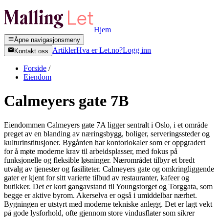
Hjem
Åpne navigasjonsmeny
Artikler
Hva er Let.no?
Logg inn
Kontakt oss
Forside
/
Eiendom
Calmeyers gate 7B
Eiendommen Calmeyers gate 7A ligger sentralt i Oslo, i et område
preget av en blanding av næringsbygg, boliger, serveringssteder og
kulturinstitusjoner. Bygården har kontorlokaler som er oppgradert
for å møte moderne krav til arbeidsplasser, med fokus på
funksjonelle og fleksible løsninger. Nærområdet tilbyr et bredt
utvalg av tjenester og fasiliteter. Calmeyers gate og omkringliggende
gater er kjent for sitt varierte tilbud av restauranter, kafeer og
butikker. Det er kort gangavstand til Youngstorget og Torggata, som
begge er aktive byrom. Akerselva er også i umiddelbar nærhet.
Bygningen er utstyrt med moderne tekniske anlegg. Det er lagt vekt
på gode lysforhold, ofte gjennom store vindusflater som sikrer