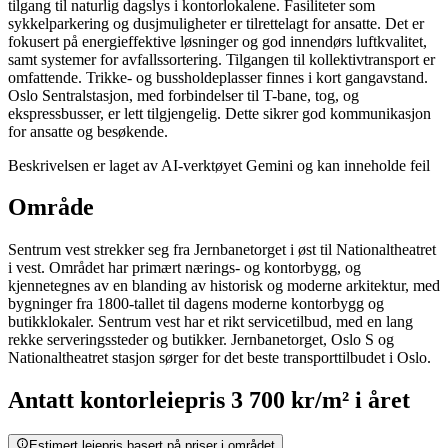
tilgang til naturlig dagslys i kontorlokalene. Fasiliteter som
sykkelparkering og dusjmuligheter er tilrettelagt for ansatte. Det er
fokusert på energieffektive løsninger og god innendørs luftkvalitet,
samt systemer for avfallssortering. Tilgangen til kollektivtransport er
omfattende. Trikke- og bussholdeplasser finnes i kort gangavstand.
Oslo Sentralstasjon, med forbindelser til T-bane, tog, og
ekspressbusser, er lett tilgjengelig. Dette sikrer god kommunikasjon
for ansatte og besøkende.
Beskrivelsen er laget av AI-verktøyet Gemini og kan inneholde feil
Område
Sentrum vest strekker seg fra Jernbanetorget i øst til Nationaltheatret
i vest. Området har primært nærings- og kontorbygg, og
kjennetegnes av en blanding av historisk og moderne arkitektur, med
bygninger fra 1800-tallet til dagens moderne kontorbygg og
butikklokaler. Sentrum vest har et rikt servicetilbud, med en lang
rekke serveringssteder og butikker. Jernbanetorget, Oslo S og
Nationaltheatret stasjon sørger for det beste transporttilbudet i Oslo.
Antatt
kontorleiepris
3 700 kr/m²
i året
Estimert leiepris basert på priser i området