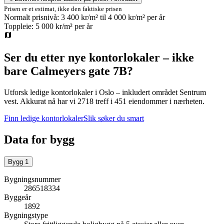
Prisen er et estimat, ikke den faktiske prisen
Normalt prisnivå:
3 400 kr/m²
til
4 000 kr/m²
per år
Toppleie:
5 000 kr/m²
per år
Ser du etter nye kontorlokaler – ikke
bare
Calmeyers gate 7B
?
Utforsk ledige kontorlokaler i
Oslo
– inkludert området Sentrum
vest
.
Akkurat nå har vi 2718 treff i 451 eiendommer i nærheten.
Finn ledige kontorlokaler
Slik søker du smart
Data for bygg
Bygg
1
Bygningsnummer
286518334
Byggeår
1892
Bygningstype