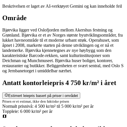
Beskrivelsen er laget av AI-verktøyet Gemini og kan inneholde feil
Område
Bjørvika ligger ved Oslofjorden mellom Akershus festning og
Grønland. Bjørvika er et av Norges største byutviklingsområder, fra
lukket havneområde til et moderne urbant strøk. Operahuset, som
åpnet i 2008, markerte starten på denne utviklingen og er nå et
landemerke. Bjørvika kjennetegnes av nye høybygg som den
karakteristiske Barcode-rekken, samt kulturinstitusjoner som
Deichman og Munchmuseet. Bjørvika huser boliger, kontorer,
restauranter og butikker. Beliggenheten er svært sentral, med Oslo S
og Jernbanetorget i umiddelbar nærhet.
Antatt
kontorleiepris
4 750 kr/m²
i året
Estimert leiepris basert på priser i området
Prisen er et estimat, ikke den faktiske prisen
Normalt prisnivå:
4 500 kr/m²
til
5 000 kr/m²
per år
Toppleie:
6 000 kr/m²
per år