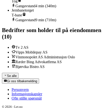
Tog
Gangavstand
4
min (
340
m)
Jernbanetorget
T-bane
Gangavstand
9
min (
710
m)
Bedrifter som holder til på eiendommen
(
10
)
Tv 2 AS
Vipps Mobilepay AS
Vinmonopolet AS Administrasjon Oslo
Ræder Bing Advokatfirma AS
Bjørvika Bistro AS
Se alle
Gi oss tilbakemelding
Personvern
Informasjonskapsler
Ofte stillte spørsmål
©
2026
-
Let.no