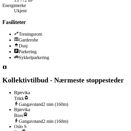
13 772 m²
Energimerke
Ukjent
Fasiliteter
Treningsrom
Garderobe
Dusj
Parkering
Sykkelparkering
Kollektivtilbud - Nærmeste stoppesteder
Bjørvika
Trikk
Gangavstand
2
min (
160
m)
Bjørvika
Buss
Gangavstand
2
min (
160
m)
Oslo S