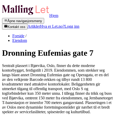
Hjem
Åpne navigasjonsmeny
Artikler
Hva er Let.no?
Logg inn
Kontakt oss
Forside
/
Eiendom
Dronning Eufemias gate 7
Sentralt plassert i Bjørvika, Oslo, finner du dette moderne
kontorbygget, ferdigstilt i 2019. Eiendommen, som strekker seg
langs blant annet Dronning Eufemias gate og Operagata, er en del
av den velkjente Barcode-rekken og tilbyr rundt 13 800
kvadratmeter med attraktive kontorlokaler. Beliggenheten gir
utmerket tilgang til offentlig transport, med Oslo S og
togforbindelser kun 350 meter unna. I tillegg finner du trikk og buss
ved Bjørvika, omtrent 150 meter fra eiendommen, og Jernbanetorget
T-banestasjon er innenfor 700 meters gangavstand. Plasseringen i et
av Oslos mest dynamiske forretningsområder gir nærhet til et bredt
spekter av servicefasiliteter, spisesteder og kulturtilbud.