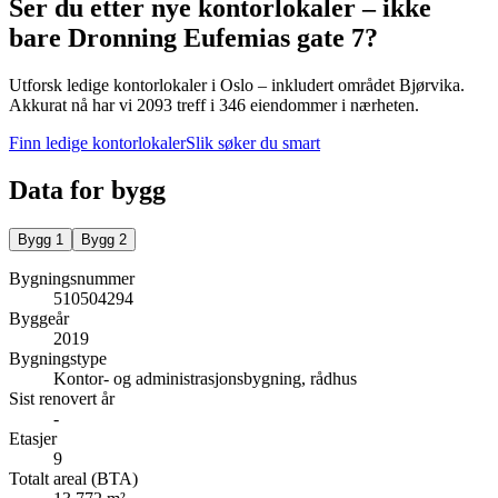
Ser du etter nye kontorlokaler – ikke
bare
Dronning Eufemias gate 7
?
Utforsk ledige kontorlokaler i
Oslo
– inkludert området Bjørvika
.
Akkurat nå har vi 2093 treff i 346 eiendommer i nærheten.
Finn ledige kontorlokaler
Slik søker du smart
Data for bygg
Bygg
1
Bygg
2
Bygningsnummer
510504294
Byggeår
2019
Bygningstype
Kontor- og administrasjonsbygning, rådhus
Sist renovert år
-
Etasjer
9
Totalt areal (BTA)