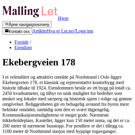
Hjem
Åpne navigasjonsmeny
Artikler
Hva er Let.no?
Logg inn
Kontakt oss
Forside
/
Eiendom
Ekebergveien 178
I et veletablert og attraktivt område på Nordstrand i Oslo ligger
Ekebergveien 178, et klassisk og representativt kontorbygg med
historie tilbake til 1924. Eiendommen består av ett bygg på totalt ca.
2450 kvadratmeter, og tilbyr en unik mulighet for bedrifter som
ønsker seg lokaler med særpreg og historisk sjarm i rolige og grønne
omgivelser. Beliggenheten gir en behagelig avstand fra byens mest
hektiske områder, samtidig som den er svært tilgjengelig.
Kommunikasjonsmulighetene er meget gode. Nærmeste
trikkeholdeplass, Kastellet, ligger kun 150 meter unna, og det er ca.
200 meter til nærmeste busstopp. For pendlere er det i tillegg ca.
1100 meter til Nordstrand stasjon med hyppige togavganger.