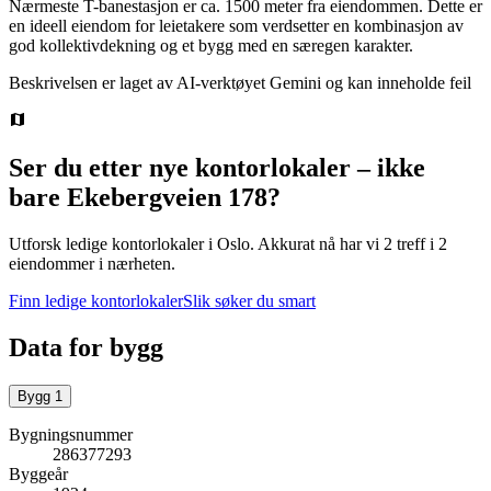
Nærmeste T-banestasjon er ca. 1500 meter fra eiendommen. Dette er
en ideell eiendom for leietakere som verdsetter en kombinasjon av
god kollektivdekning og et bygg med en særegen karakter.
Beskrivelsen er laget av AI-verktøyet Gemini og kan inneholde feil
Ser du etter nye kontorlokaler – ikke
bare
Ekebergveien 178
?
Utforsk ledige kontorlokaler i
Oslo
.
Akkurat nå har vi 2 treff i 2
eiendommer i nærheten.
Finn ledige kontorlokaler
Slik søker du smart
Data for bygg
Bygg
1
Bygningsnummer
286377293
Byggeår