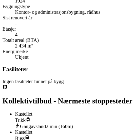
1924
Bygningstype
Kontor- og administrasjonsbygning, rådhus
Sist renovert år
-
Etasjer
4
Totalt areal (BTA)
2 434 m²
Energimerke
Ukjent
Fasiliteter
Ingen fasiliteter funnet på bygg
Kollektivtilbud - Nærmeste stoppesteder
Kastellet
Trikk
Gangavstand
2
min (
160
m)
Kastellet
Buss