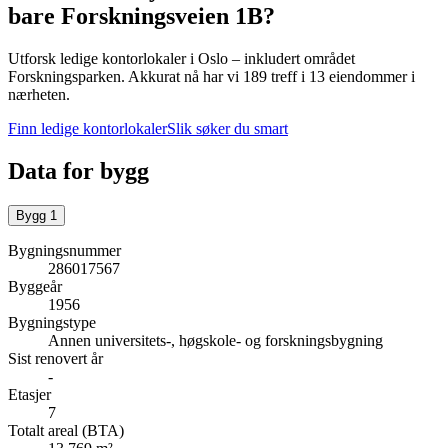
bare
Forskningsveien 1B
?
Utforsk ledige kontorlokaler i
Oslo
– inkludert området
Forskningsparken
.
Akkurat nå har vi 189 treff i 13 eiendommer i
nærheten.
Finn ledige kontorlokaler
Slik søker du smart
Data for bygg
Bygg
1
Bygningsnummer
286017567
Byggeår
1956
Bygningstype
Annen universitets-, høgskole- og forskningsbygning
Sist renovert år
-
Etasjer
7
Totalt areal (BTA)