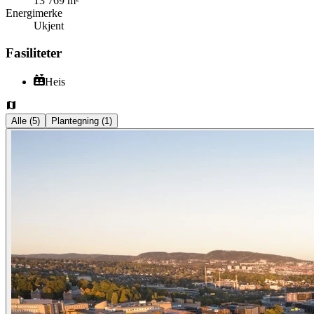
13 769 m²
Energimerke
Ukjent
Fasiliteter
Heis
Alle
(
5
)
Plantegning
(
1
)