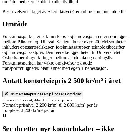
område med et veletablert kollektivtilbud.
Beskrivelsen er laget av AI-verktøyet Gemini og kan inneholde feil
Område
Forskningsparken er et kunnskaps- og innovasjonssenter som ligger
mellom Blindern og Ullevål. Senteret huser over 300 virksomheter
inkludert oppstartsselskaper, forskningsgrupper, teknologibedrifter
og innovasjonsaktører. Den nære beliggenheten til Universitetet i
Oslo skaper ringvirkninger mellom akademia og næringsliv.
Forskningsparken har vakre omgivelser og gode
transportmuligheter, blant annet med egen T-banestasjon.
Antatt
kontorleiepris
2 500 kr/m²
i året
Estimert leiepris basert på priser i området
Prisen er et estimat, ikke den faktiske prisen
Normalt prisnivå:
2 200 kr/m²
til
2 800 kr/m²
per år
Toppleie:
3 200 kr/m²
per år
Ser du etter nye kontorlokaler – ikke