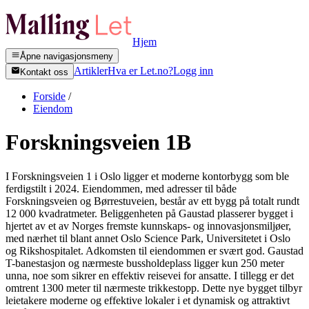
Hjem
Åpne navigasjonsmeny
Artikler
Hva er Let.no?
Logg inn
Kontakt oss
Forside
/
Eiendom
Forskningsveien 1B
I Forskningsveien 1 i Oslo ligger et moderne kontorbygg som ble
ferdigstilt i 2024. Eiendommen, med adresser til både
Forskningsveien og Børrestuveien, består av ett bygg på totalt rundt
12 000 kvadratmeter. Beliggenheten på Gaustad plasserer bygget i
hjertet av et av Norges fremste kunnskaps- og innovasjonsmiljøer,
med nærhet til blant annet Oslo Science Park, Universitetet i Oslo
og Rikshospitalet. Adkomsten til eiendommen er svært god. Gaustad
T-banestasjon og nærmeste bussholdeplass ligger kun 250 meter
unna, noe som sikrer en effektiv reisevei for ansatte. I tillegg er det
omtrent 1300 meter til nærmeste trikkestopp. Dette nye bygget tilbyr
leietakere moderne og effektive lokaler i et dynamisk og attraktivt