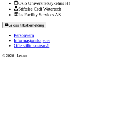
Oslo Universitetssykehus Hf
Stiftelse Csdi Watertech
Iss Facility Services AS
Gi oss tilbakemelding
Personvern
Informasjonskapsler
Ofte stillte spørsmål
©
2026
-
Let.no