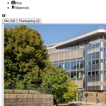
Heis
Møterom
Alle
(
18
)
Plantegning
(
2
)