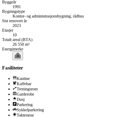
Byggeår
1991
Bygningstype
Kontor- og administrasjonsbygning, rådhus
Sist renovert år
2023
Etasjer
10
Totalt areal (BTA)
26 550 m²
Energimerke
A
Fasiliteter
Kantine
Kaffebar
Treningsrom
Garderobe
Dusj
Parkering
Sykkelparkering
Takterasse