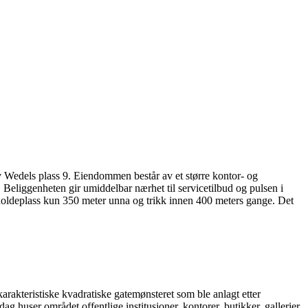
 Wedels plass 9. Eiendommen består av et større kontor- og
eliggenheten gir umiddelbar nærhet til servicetilbud og pulsen i
holdeplass kun 350 meter unna og trikk innen 400 meters gange. Det
arakteristiske kvadratiske gatemønsteret som ble anlagt etter
huser området offentlige institusjoner, kontorer, butikker, gallerier,