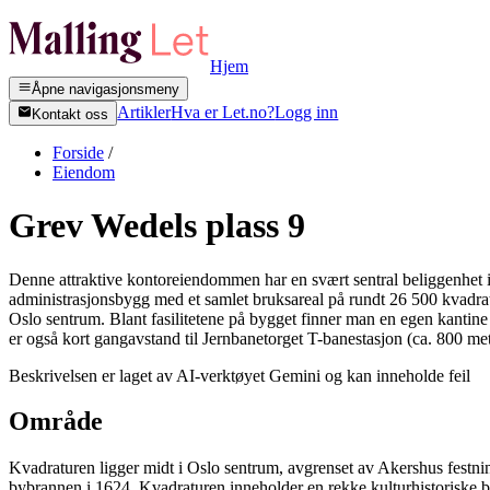
Hjem
Åpne navigasjonsmeny
Artikler
Hva er Let.no?
Logg inn
Kontakt oss
Forside
/
Eiendom
Grev Wedels plass 9
Denne attraktive kontoreiendommen har en svært sentral beliggenhet 
administrasjonsbygg med et samlet bruksareal på rundt 26 500 kvadra
Oslo sentrum. Blant fasilitetene på bygget finner man en egen kanti
er også kort gangavstand til Jernbanetorget T-banestasjon (ca. 800 met
Beskrivelsen er laget av AI-verktøyet Gemini og kan inneholde feil
Område
Kvadraturen ligger midt i Oslo sentrum, avgrenset av Akershus festning
bybrannen i 1624. Kvadraturen inneholder en rekke kulturhistoriske by