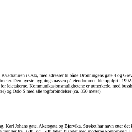
i Kvadraturen i Oslo, med adresser til både Dronningens gate 4 og Grev
tmeter. Den nyeste bygningsmassen på eiendommen ble oppført i 1992. B
ne for leietakerne. Kommunikasjonsmulighetene er utmerkede, med buss
er) og Oslo S med alle togforbindelser (ca. 850 meter).
, Karl Johans gate, Akersgata og Bjørvika. Strøket har navn etter det k
gninger fra 1600- og 1700-tallet, blandet med moderne kontorbygg. I dag 