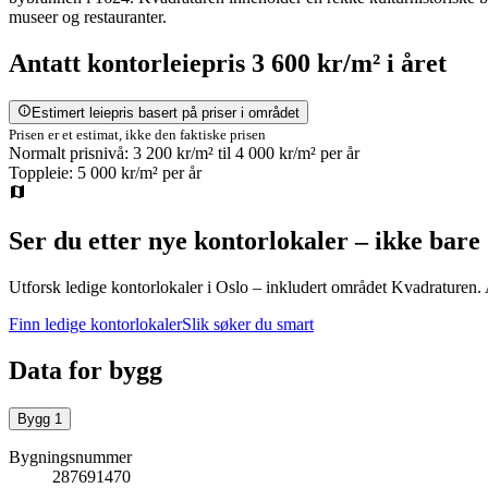
museer og restauranter.
Antatt
kontorleiepris
3 600 kr/m²
i året
Estimert leiepris basert på priser i området
Prisen er et estimat, ikke den faktiske prisen
Normalt prisnivå:
3 200 kr/m²
til
4 000 kr/m²
per år
Toppleie:
5 000 kr/m²
per år
Ser du etter nye kontorlokaler – ikke bare
Utforsk ledige kontorlokaler i
Oslo
– inkludert området Kvadraturen
.
Finn ledige kontorlokaler
Slik søker du smart
Data for bygg
Bygg
1
Bygningsnummer
287691470