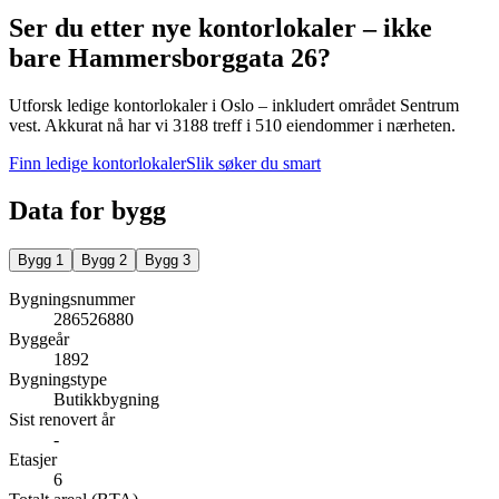
Ser du etter nye kontorlokaler – ikke
bare
Hammersborggata 26
?
Utforsk ledige kontorlokaler i
Oslo
– inkludert området Sentrum
vest
.
Akkurat nå har vi 3188 treff i 510 eiendommer i nærheten.
Finn ledige kontorlokaler
Slik søker du smart
Data for bygg
Bygg
1
Bygg
2
Bygg
3
Bygningsnummer
286526880
Byggeår
1892
Bygningstype
Butikkbygning
Sist renovert år
-
Etasjer
6