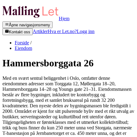
Hjem
Åpne navigasjonsmeny
Artikler
Hva er Let.no?
Logg inn
Kontakt oss
Forside
/
Eiendom
Hammersborggata 26
Med en svært sentral beliggenhet i Oslo, omfatter denne
eiendommen adresser som Torggata 12, Møllergata 18–20,
Hammersborggata 14–28 og Youngs gate 21–31. Eiendomsmassen
består av flere bygninger, inkludert tre kontorbygg og
forretningsbygg, med et samlet bruksareal på rundt 32 200
kvadratmeter. Den nyeste delen av bygningsmassen ble ferdigstilt i
2000. Området er kjent for sitt pulserende byliv med et rikt utvalg av
butikker, serveringssteder og kulturtilbud rett utenfor døren.
Tilgjengeligheten er førsteklasses med et utmerket kollektivtilbud;
trikk og buss finner du kun 250 meter unna ved Storgata, nærmeste
T-banestasjon på Jernbanetorget er ca. 450 meter unna, og det er