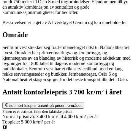
rundt 750 meter til Oslo S med togforbindelser. Eiendommen tilbyr
en attraktiv kombinasjon av sentralitet og gode
kommunikasjonsmuligheter for bedrifter.
Beskrivelsen er laget av AI-verktøyet Gemini og kan inneholde feil
Område
Sentrum vest strekker seg fra Jernbanetorget i øst til Nationaltheatret
i vest. Området har primært nærings- og kontorbygg, og
kjennetegnes av en blanding av historisk og moderne arkitektur, med
bygninger fra 1800-tallet til dagens moderne kontorbygg og
butikklokaler. Sentrum vest har et rikt servicetilbud, med en lang
rekke serveringssteder og butikker. Jernbanetorget, Oslo S og
Nationaltheatret stasjon sørger for det beste transporttilbudet i Oslo.
Antatt
kontorleiepris
3 700 kr/m²
i året
Estimert leiepris basert på priser i området
Prisen er et estimat, ikke den faktiske prisen
Normalt prisnivå:
3 400 kr/m²
til
4 000 kr/m²
per år
Toppleie:
5 000 kr/m²
per år