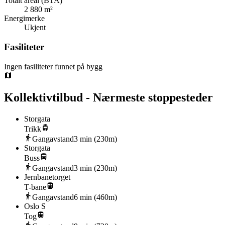
Totalt areal (BTA)
2 880 m²
Energimerke
Ukjent
Fasiliteter
Ingen fasiliteter funnet på bygg
Kollektivtilbud - Nærmeste stoppesteder
Storgata
Trikk
Gangavstand
3
min (
230
m)
Storgata
Buss
Gangavstand
3
min (
230
m)
Jernbanetorget
T-bane
Gangavstand
6
min (
460
m)
Oslo S
Tog