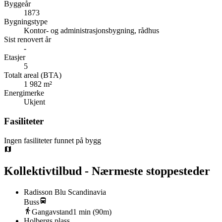
Byggeår
1873
Bygningstype
Kontor- og administrasjonsbygning, rådhus
Sist renovert år
-
Etasjer
5
Totalt areal (BTA)
1 982 m²
Energimerke
Ukjent
Fasiliteter
Ingen fasiliteter funnet på bygg
Kollektivtilbud - Nærmeste stoppesteder
Radisson Blu Scandinavia
Buss
Gangavstand
1
min (
90
m)
Holbergs plass