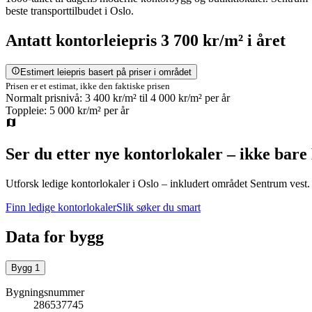
beste transporttilbudet i Oslo.
Antatt
kontorleiepris
3 700 kr/m²
i året
Estimert leiepris basert på priser i området
Prisen er et estimat, ikke den faktiske prisen
Normalt prisnivå:
3 400 kr/m²
til
4 000 kr/m²
per år
Toppleie:
5 000 kr/m²
per år
Ser du etter nye kontorlokaler – ikke bare
Utforsk ledige kontorlokaler i
Oslo
– inkludert området Sentrum vest
.
Finn ledige kontorlokaler
Slik søker du smart
Data for bygg
Bygg
1
Bygningsnummer
286537745