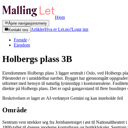
Hjem
Åpne navigasjonsmeny
Artikler
Hva er Let.no?
Logg inn
Kontakt oss
Forside
/
Eiendom
Holbergs plass 3B
Eiendommen Holbergs plass 3 ligger sentralt i Oslo, ved Holbergs plas
Pilestredet er i umiddelbar nærhet. Bygget har gjennomgått oppgraderinger
utformet med hensyn til naturlig lysinnslipp i kontorarealene. Fasilit
direkte på Holbergs plass. Det er også gangavstand til flere busslinjer o
Beskrivelsen er laget av AI-verktøyet Gemini og kan inneholde feil
Område
Sentrum vest strekker seg fra Jernbanetorget i øst til Nationaltheatr
1800-tallet til dagens moderne kontorbygg og butikklokaler. Sentrum ve