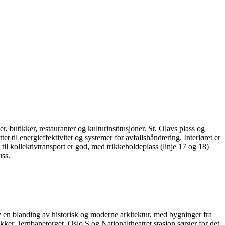
butikker, restauranter og kulturinstitusjoner. St. Olavs plass og
et til energieffektivitet og systemer for avfallshåndtering. Interiøret er
il kollektivtransport er god, med trikkeholdeplass (linje 17 og 18)
uss.
av en blanding av historisk og moderne arkitektur, med bygninger fra
kker. Jernbanetorget, Oslo S og Nationaltheatret stasjon sørger for det