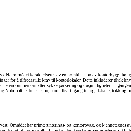
s. Nærområdet karakteriseres av en kombinasjon av kontorbygg, boliger, 
 for å tilfredsstille krav til kontorlokaler. Dette inkluderer tiltak knytt
eter i eiendommen omfatter sykkelparkering og dusjmuligheter. Tilgangen t
g Nationaltheatret stasjon, som tilbyr tilgang til tog, T-bane, trikk og b
et i vest. Området har primært nærings- og kontorbygg, og kjennetegnes 
st har et rikt servicetilbud, med en lang rekke serveringssteder og buti