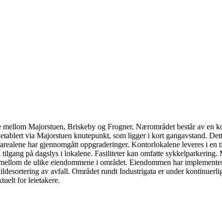
e mellom Majorstuen, Briskeby og Frogner. Nærområdet består av en ko
 etablert via Majorstuen knutepunkt, som ligger i kort gangavstand. Dette 
llesarealene har gjennomgått oppgraderinger. Kontorlokalene leveres i en
l tilgang på dagslys i lokalene. Fasiliteter kan omfatte sykkelparkering. 
er mellom de ulike eiendommene i området. Eiendommen har implementert 
kildesortering av avfall. Området rundt Industrigata er under kontinuer
uelt for leietakere.