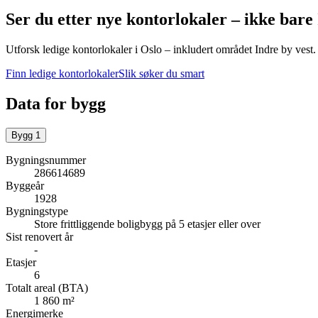
Ser du etter nye kontorlokaler – ikke bare
Utforsk ledige kontorlokaler i
Oslo
– inkludert området Indre by vest
.
Finn ledige kontorlokaler
Slik søker du smart
Data for bygg
Bygg
1
Bygningsnummer
286614689
Byggeår
1928
Bygningstype
Store frittliggende boligbygg på 5 etasjer eller over
Sist renovert år
-
Etasjer
6
Totalt areal (BTA)
1 860 m²
Energimerke