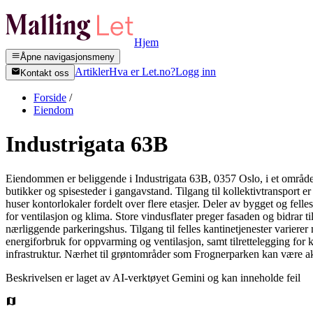
Hjem
Åpne navigasjonsmeny
Artikler
Hva er Let.no?
Logg inn
Kontakt oss
Forside
/
Eiendom
Industrigata 63B
Eiendommen er beliggende i Industrigata 63B, 0357 Oslo, i et områd
butikker og spisesteder i gangavstand. Tilgang til kollektivtransport er
huser kontorlokaler fordelt over flere etasjer. Deler av bygget og fe
for ventilasjon og klima. Store vindusflater preger fasaden og bidrar ti
nærliggende parkeringshus. Tilgang til felles kantinetjenester varier
energiforbruk for oppvarming og ventilasjon, samt tilrettelegging for 
infrastruktur. Nærhet til grøntområder som Frognerparken kan være akt
Beskrivelsen er laget av AI-verktøyet Gemini og kan inneholde feil