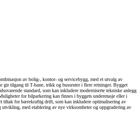
mbinasjon av bolig-, kontor- og servicebygg, med et utvalg av
gir tilgang til T-bane, trikk og bussruter i flere retninger. Bygget
 tidssvarende standard, som kan inkludere moderniserte tekniske anlegg
Muligheter for bilparkering kan finnes i byggets underetasje eller i
tiltak for bærekraftig drift, som kan inkludere optimalisering av
lig utvikling, med etablering av nye virksomheter og oppgradering av