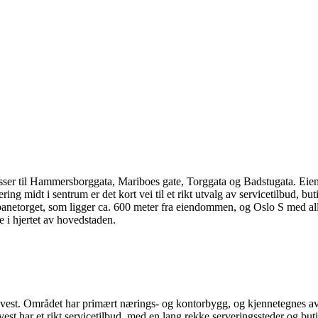
ser til Hammersborggata, Mariboes gate, Torggata og Badstugata. Eien
ng midt i sentrum er det kort vei til et rikt utvalg av servicetilbud, bu
netorget, som ligger ca. 600 meter fra eiendommen, og Oslo S med alle 
e i hjertet av hovedstaden.
et i vest. Området har primært nærings- og kontorbygg, og kjennetegnes 
st har et rikt servicetilbud, med en lang rekke serveringssteder og buti