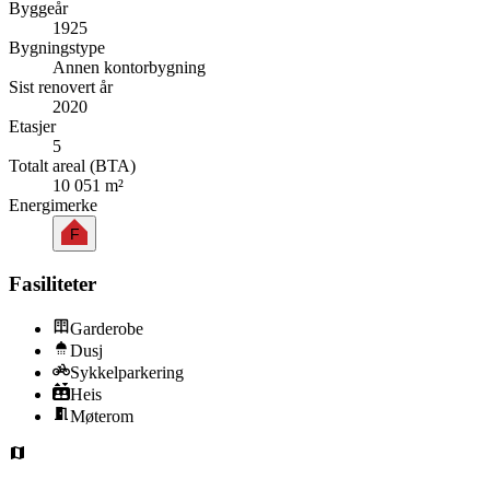
Byggeår
1925
Bygningstype
Annen kontorbygning
Sist renovert år
2020
Etasjer
5
Totalt areal (BTA)
10 051 m²
Energimerke
F
Fasiliteter
Garderobe
Dusj
Sykkelparkering
Heis
Møterom