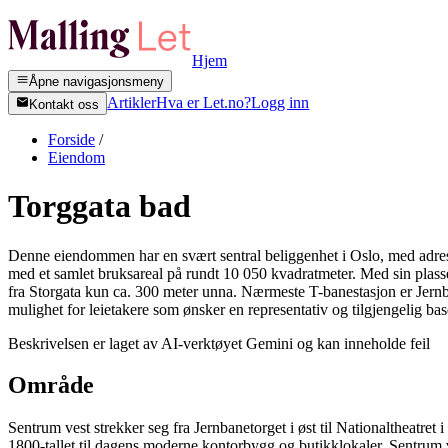
Hjem
Åpne navigasjonsmeny
Artikler
Hva er Let.no?
Logg inn
Kontakt oss
Forside
/
Eiendom
Torggata bad
Denne eiendommen har en svært sentral beliggenhet i Oslo, med adres
med et samlet bruksareal på rundt 10 050 kvadratmeter. Med sin plasseri
fra Storgata kun ca. 300 meter unna. Nærmeste T-banestasjon er Jernba
mulighet for leietakere som ønsker en representativ og tilgjengelig bas
Beskrivelsen er laget av AI-verktøyet Gemini og kan inneholde feil
Område
Sentrum vest strekker seg fra Jernbanetorget i øst til Nationaltheatr
1800-tallet til dagens moderne kontorbygg og butikklokaler. Sentrum ve