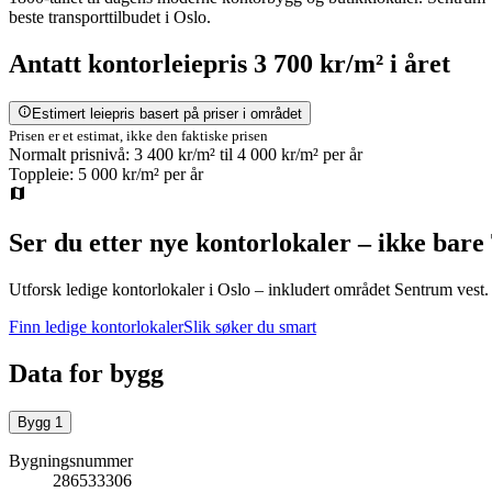
beste transporttilbudet i Oslo.
Antatt
kontorleiepris
3 700 kr/m²
i året
Estimert leiepris basert på priser i området
Prisen er et estimat, ikke den faktiske prisen
Normalt prisnivå:
3 400 kr/m²
til
4 000 kr/m²
per år
Toppleie:
5 000 kr/m²
per år
Ser du etter nye kontorlokaler – ikke bare
Utforsk ledige kontorlokaler i
Oslo
– inkludert området Sentrum vest
.
Finn ledige kontorlokaler
Slik søker du smart
Data for bygg
Bygg
1
Bygningsnummer
286533306