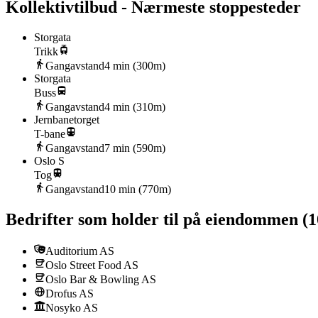
Kollektivtilbud - Nærmeste stoppesteder
Storgata
Trikk
Gangavstand
4
min (
300
m)
Storgata
Buss
Gangavstand
4
min (
310
m)
Jernbanetorget
T-bane
Gangavstand
7
min (
590
m)
Oslo S
Tog
Gangavstand
10
min (
770
m)
Bedrifter som holder til på eiendommen
(
1
Auditorium AS
Oslo Street Food AS
Oslo Bar & Bowling AS
Drofus AS
Nosyko AS