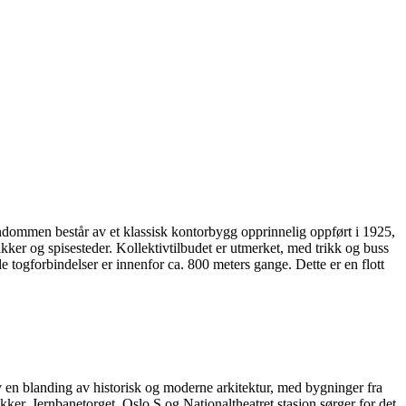
dommen består av et klassisk kontorbygg opprinnelig oppført i 1925,
tikker og spisesteder. Kollektivtilbudet er utmerket, med trikk og buss
togforbindelser er innenfor ca. 800 meters gange. Dette er en flott
av en blanding av historisk og moderne arkitektur, med bygninger fra
kker. Jernbanetorget, Oslo S og Nationaltheatret stasjon sørger for det