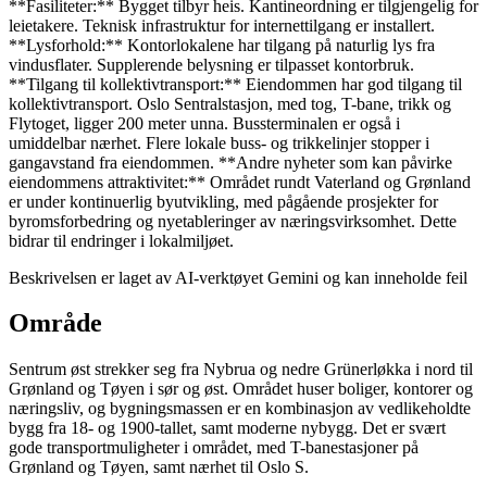
**Fasiliteter:** Bygget tilbyr heis. Kantineordning er tilgjengelig for
leietakere. Teknisk infrastruktur for internettilgang er installert.
**Lysforhold:** Kontorlokalene har tilgang på naturlig lys fra
vindusflater. Supplerende belysning er tilpasset kontorbruk.
**Tilgang til kollektivtransport:** Eiendommen har god tilgang til
kollektivtransport. Oslo Sentralstasjon, med tog, T-bane, trikk og
Flytoget, ligger 200 meter unna. Bussterminalen er også i
umiddelbar nærhet. Flere lokale buss- og trikkelinjer stopper i
gangavstand fra eiendommen. **Andre nyheter som kan påvirke
eiendommens attraktivitet:** Området rundt Vaterland og Grønland
er under kontinuerlig byutvikling, med pågående prosjekter for
byromsforbedring og nyetableringer av næringsvirksomhet. Dette
bidrar til endringer i lokalmiljøet.
Beskrivelsen er laget av AI-verktøyet Gemini og kan inneholde feil
Område
Sentrum øst strekker seg fra Nybrua og nedre Grünerløkka i nord til
Grønland og Tøyen i sør og øst. Området huser boliger, kontorer og
næringsliv, og bygningsmassen er en kombinasjon av vedlikeholdte
bygg fra 18- og 1900-tallet, samt moderne nybygg. Det er svært
gode transportmuligheter i området, med T-banestasjoner på
Grønland og Tøyen, samt nærhet til Oslo S.