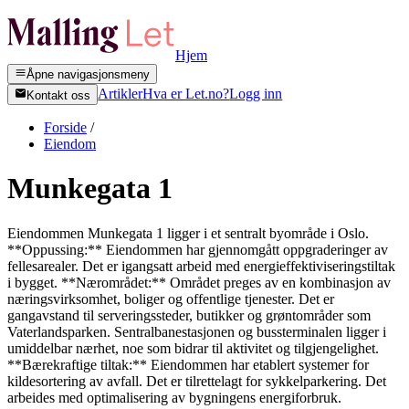
Hjem
Åpne navigasjonsmeny
Artikler
Hva er Let.no?
Logg inn
Kontakt oss
Forside
/
Eiendom
Munkegata 1
Eiendommen Munkegata 1 ligger i et sentralt byområde i Oslo.
**Oppussing:** Eiendommen har gjennomgått oppgraderinger av
fellesarealer. Det er igangsatt arbeid med energieffektiviseringstiltak
i bygget. **Nærområdet:** Området preges av en kombinasjon av
næringsvirksomhet, boliger og offentlige tjenester. Det er
gangavstand til serveringssteder, butikker og grøntområder som
Vaterlandsparken. Sentralbanestasjonen og bussterminalen ligger i
umiddelbar nærhet, noe som bidrar til aktivitet og tilgjengelighet.
**Bærekraftige tiltak:** Eiendommen har etablert systemer for
kildesortering av avfall. Det er tilrettelagt for sykkelparkering. Det
arbeides med optimalisering av bygningens energiforbruk.