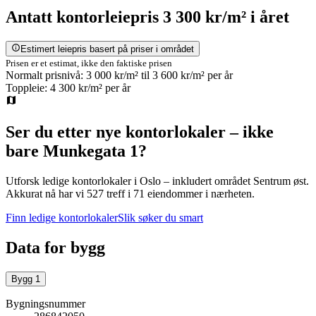
Antatt
kontorleiepris
3 300 kr/m²
i året
Estimert leiepris basert på priser i området
Prisen er et estimat, ikke den faktiske prisen
Normalt prisnivå:
3 000 kr/m²
til
3 600 kr/m²
per år
Toppleie:
4 300 kr/m²
per år
Ser du etter nye kontorlokaler – ikke
bare
Munkegata 1
?
Utforsk ledige kontorlokaler i
Oslo
– inkludert området Sentrum øst
.
Akkurat nå har vi 527 treff i 71 eiendommer i nærheten.
Finn ledige kontorlokaler
Slik søker du smart
Data for bygg
Bygg
1
Bygningsnummer