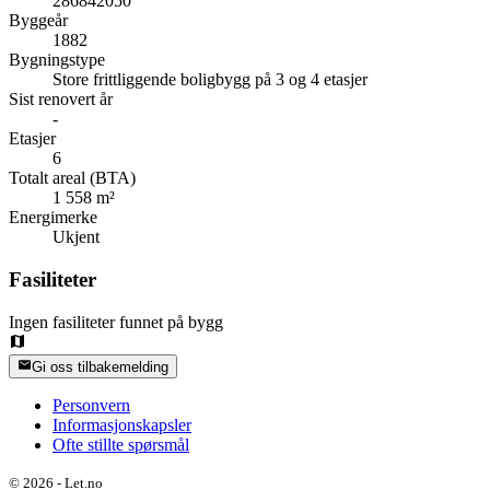
286842050
Byggeår
1882
Bygningstype
Store frittliggende boligbygg på 3 og 4 etasjer
Sist renovert år
-
Etasjer
6
Totalt areal (BTA)
1 558 m²
Energimerke
Ukjent
Fasiliteter
Ingen fasiliteter funnet på bygg
Gi oss tilbakemelding
Personvern
Informasjonskapsler
Ofte stillte spørsmål
©
2026
-
Let.no