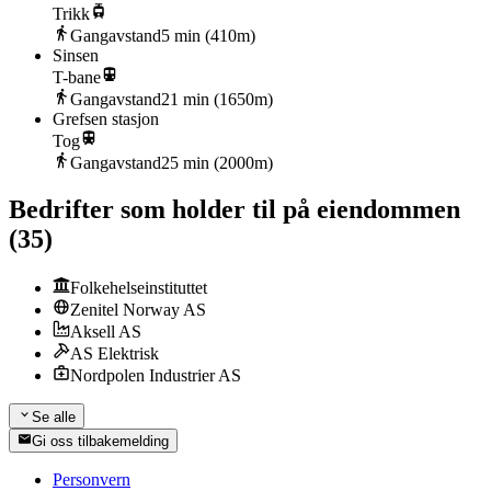
Trikk
Gangavstand
5
min (
410
m)
Sinsen
T-bane
Gangavstand
21
min (
1650
m)
Grefsen stasjon
Tog
Gangavstand
25
min (
2000
m)
Bedrifter som holder til på eiendommen
(
35
)
Folkehelseinstituttet
Zenitel Norway AS
Aksell AS
AS Elektrisk
Nordpolen Industrier AS
Se alle
Gi oss tilbakemelding
Personvern