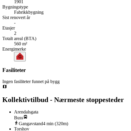
1901
Bygningstype
Fabrikkbygning
Sist renovert år
-
Etasjer
2
Totalt areal (BTA)
560 m²
Energimerke
G
Fasiliteter
Ingen fasiliteter funnet på bygg
Kollektivtilbud - Nærmeste stoppesteder
Arendalsgata
Buss
Gangavstand
4
min (
320
m)
Torshov