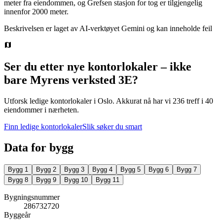
meter fra eiendommen, og Grefsen stasjon for tog er tilgjengelig
innenfor 2000 meter.
Beskrivelsen er laget av AI-verktøyet Gemini og kan inneholde feil
Ser du etter nye kontorlokaler – ikke
bare
Myrens verksted 3E
?
Utforsk ledige kontorlokaler i
Oslo
.
Akkurat nå har vi 236 treff i 40
eiendommer i nærheten.
Finn ledige kontorlokaler
Slik søker du smart
Data for bygg
Bygg
1
Bygg
2
Bygg
3
Bygg
4
Bygg
5
Bygg
6
Bygg
7
Bygg
8
Bygg
9
Bygg
10
Bygg
11
Bygningsnummer
286732720
Byggeår