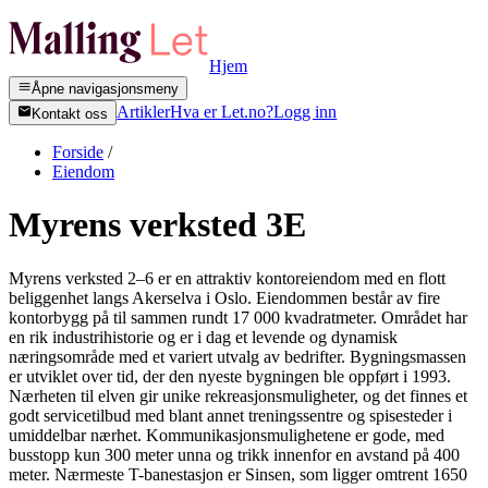
Hjem
Åpne navigasjonsmeny
Artikler
Hva er Let.no?
Logg inn
Kontakt oss
Forside
/
Eiendom
Myrens verksted 3E
Myrens verksted 2–6 er en attraktiv kontoreiendom med en flott
beliggenhet langs Akerselva i Oslo. Eiendommen består av fire
kontorbygg på til sammen rundt 17 000 kvadratmeter. Området har
en rik industrihistorie og er i dag et levende og dynamisk
næringsområde med et variert utvalg av bedrifter. Bygningsmassen
er utviklet over tid, der den nyeste bygningen ble oppført i 1993.
Nærheten til elven gir unike rekreasjonsmuligheter, og det finnes et
godt servicetilbud med blant annet treningssentre og spisesteder i
umiddelbar nærhet. Kommunikasjonsmulighetene er gode, med
busstopp kun 300 meter unna og trikk innenfor en avstand på 400
meter. Nærmeste T-banestasjon er Sinsen, som ligger omtrent 1650