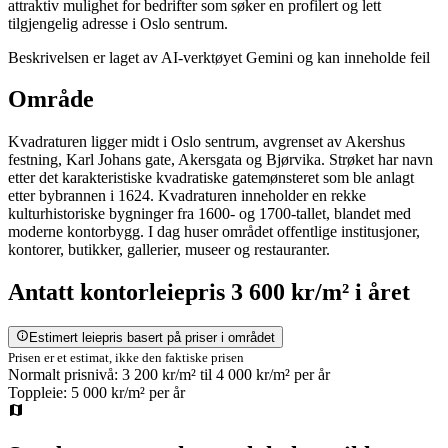
attraktiv mulighet for bedrifter som søker en profilert og lett
tilgjengelig adresse i Oslo sentrum.
Beskrivelsen er laget av AI-verktøyet Gemini og kan inneholde feil
Område
Kvadraturen ligger midt i Oslo sentrum, avgrenset av Akershus
festning, Karl Johans gate, Akersgata og Bjørvika. Strøket har navn
etter det karakteristiske kvadratiske gatemønsteret som ble anlagt
etter bybrannen i 1624. Kvadraturen inneholder en rekke
kulturhistoriske bygninger fra 1600- og 1700-tallet, blandet med
moderne kontorbygg. I dag huser området offentlige institusjoner,
kontorer, butikker, gallerier, museer og restauranter.
Antatt
kontorleiepris
3 600 kr/m²
i året
Estimert leiepris basert på priser i området
Prisen er et estimat, ikke den faktiske prisen
Normalt prisnivå:
3 200 kr/m²
til
4 000 kr/m²
per år
Toppleie:
5 000 kr/m²
per år