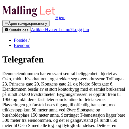
Hjem
Åpne navigasjonsmeny
Artikler
Hva er Let.no?
Logg inn
Kontakt oss
Forside
/
Eiendom
Telegrafen
Denne eiendommen har en svært sentral beliggenhet i hjertet av
Oslo, midt i Kvadraturen, og strekker seg over adressene Tollbugata
23, Prinsens gate 20, Kongens gate 21 og Nedre Slottsgate 6.
Eiendommen består av et stort kontorbygg med et samlet bruksareal
på rundt 24200 kvadratmeter. Bygningsmassen er oppført frem til
1960 og inkluderer fasiliteter som kantine for leietakerne.
Plasseringen gir førsteklasses tilgang til offentlig transport, med
trikkestopp kun 50 meter unna ved Øvre Slottsgate og
bussholdeplass 150 meter unna. Stortinget T-banestasjon ligger bare
300 meter fra eiendommen, og det er gangavstand på rundt 850
meter til Oslo S med alle tog- og flytogforbindelser. Dette er en