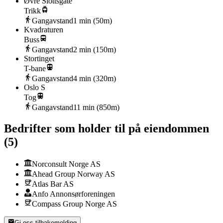
Øvre Slottsgate
Trikk
Gangavstand
1
min (
50
m)
Kvadraturen
Buss
Gangavstand
2
min (
150
m)
Stortinget
T-bane
Gangavstand
4
min (
320
m)
Oslo S
Tog
Gangavstand
11
min (
850
m)
Bedrifter som holder til på eiendommen
(
5
)
Norconsult Norge AS
Ahead Group Norway AS
Atlas Bar AS
Anfo Annonsørforeningen
Compass Group Norge AS
Gi oss tilbakemelding