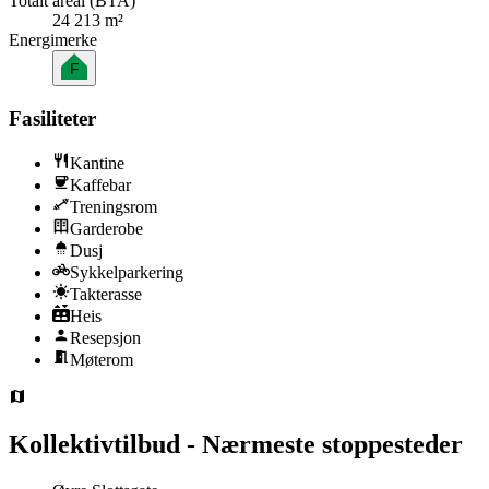
Totalt areal (BTA)
24 213 m²
Energimerke
F
Fasiliteter
Kantine
Kaffebar
Treningsrom
Garderobe
Dusj
Sykkelparkering
Takterasse
Heis
Resepsjon
Møterom
Kollektivtilbud - Nærmeste stoppesteder