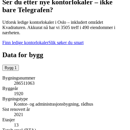
Ser du etter nye kontorlokaler – ikke
bare
Telegrafen
?
Utforsk ledige kontorlokaler i
Oslo
– inkludert området
Kvadraturen
.
Akkurat nå har vi 3505 treff i 490 eiendommer i
nærheten.
Finn ledige kontorlokaler
Slik søker du smart
Data for bygg
Bygg
1
Bygningsnummer
286511063
Byggeår
1920
Bygningstype
Kontor- og administrasjonsbygning, rådhus
Sist renovert år
2021
Etasjer
13