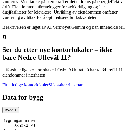
vurderes. Med tanke på bærekraft er det et fokus på energieffektiv
drift. Eiendommen tilrettelegger for sykkeltilgang og har
dusjfasiliteter for leietakere. Utvikling av eiendommen omfatter
vurdering av tiltak for å optimalisere brukskvaliteten.
Beskrivelsen er laget av AI-verktøyet Gemini og kan inneholde feil
Ser du etter nye kontorlokaler – ikke
bare
Nedre Ullevål 11
?
Utforsk ledige kontorlokaler i
Oslo
.
Akkurat nå har vi 34 treff i 11
eiendommer i nærheten.
Finn ledige kontorlokaler
Slik søker du smart
Data for bygg
Bygg
1
Bygningsnummer
286034139