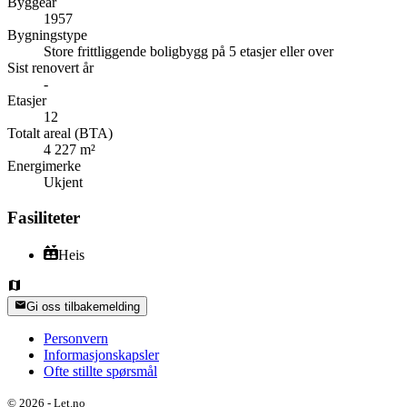
Byggeår
1957
Bygningstype
Store frittliggende boligbygg på 5 etasjer eller over
Sist renovert år
-
Etasjer
12
Totalt areal (BTA)
4 227 m²
Energimerke
Ukjent
Fasiliteter
Heis
Gi oss tilbakemelding
Personvern
Informasjonskapsler
Ofte stillte spørsmål
©
2026
-
Let.no