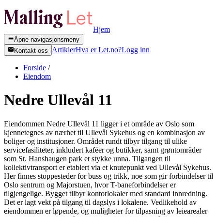
Hjem
Åpne navigasjonsmeny
Artikler
Hva er Let.no?
Logg inn
Kontakt oss
Forside
/
Eiendom
Nedre Ullevål 11
Eiendommen Nedre Ullevål 11 ligger i et område av Oslo som
kjennetegnes av nærhet til Ullevål Sykehus og en kombinasjon av
boliger og institusjoner. Området rundt tilbyr tilgang til ulike
servicefasiliteter, inkludert kaféer og butikker, samt grøntområder
som St. Hanshaugen park et stykke unna. Tilgangen til
kollektivtransport er etablert via et knutepunkt ved Ullevål Sykehus.
Her finnes stoppesteder for buss og trikk, noe som gir forbindelser til
Oslo sentrum og Majorstuen, hvor T-baneforbindelser er
tilgjengelige. Bygget tilbyr kontorlokaler med standard innredning.
Det er lagt vekt på tilgang til dagslys i lokalene. Vedlikehold av
eiendommen er løpende, og muligheter for tilpasning av leiearealer