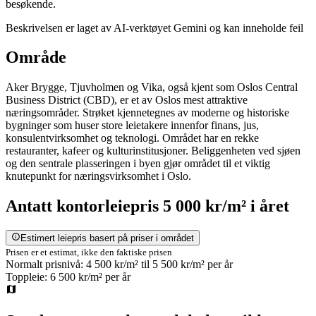
besøkende.
Beskrivelsen er laget av AI-verktøyet Gemini og kan inneholde feil
Område
Aker Brygge, Tjuvholmen og Vika, også kjent som Oslos Central
Business District (CBD), er et av Oslos mest attraktive
næringsområder. Strøket kjennetegnes av moderne og historiske
bygninger som huser store leietakere innenfor finans, jus,
konsulentvirksomhet og teknologi. Området har en rekke
restauranter, kafeer og kulturinstitusjoner. Beliggenheten ved sjøen
og den sentrale plasseringen i byen gjør området til et viktig
knutepunkt for næringsvirksomhet i Oslo.
Antatt
kontorleiepris
5 000 kr/m²
i året
Estimert leiepris basert på priser i området
Prisen er et estimat, ikke den faktiske prisen
Normalt prisnivå:
4 500 kr/m²
til
5 500 kr/m²
per år
Toppleie:
6 500 kr/m²
per år