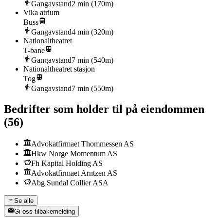
Gangavstand
2
min (
170
m)
Vika atrium
Buss
Gangavstand
4
min (
320
m)
Nationaltheatret
T-bane
Gangavstand
7
min (
540
m)
Nationaltheatret stasjon
Tog
Gangavstand
7
min (
550
m)
Bedrifter som holder til på eiendommen
(
56
)
Advokatfirmaet Thommessen AS
Hkw Norge Momentum AS
Fh Kapital Holding AS
Advokatfirmaet Arntzen AS
Abg Sundal Collier ASA
Se alle
Gi oss tilbakemelding