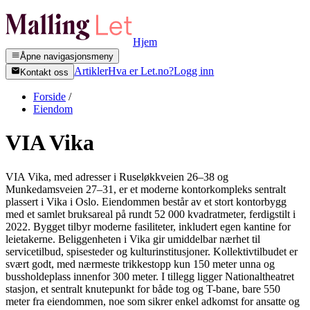
Hjem
Åpne navigasjonsmeny
Artikler
Hva er Let.no?
Logg inn
Kontakt oss
Forside
/
Eiendom
VIA Vika
VIA Vika, med adresser i Ruseløkkveien 26–38 og
Munkedamsveien 27–31, er et moderne kontorkompleks sentralt
plassert i Vika i Oslo. Eiendommen består av et stort kontorbygg
med et samlet bruksareal på rundt 52 000 kvadratmeter, ferdigstilt i
2022. Bygget tilbyr moderne fasiliteter, inkludert egen kantine for
leietakerne. Beliggenheten i Vika gir umiddelbar nærhet til
servicetilbud, spisesteder og kulturinstitusjoner. Kollektivtilbudet er
svært godt, med nærmeste trikkestopp kun 150 meter unna og
bussholdeplass innenfor 300 meter. I tillegg ligger Nationaltheatret
stasjon, et sentralt knutepunkt for både tog og T-bane, bare 550
meter fra eiendommen, noe som sikrer enkel adkomst for ansatte og