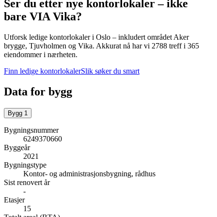
Ser du etter nye kontorlokaler – ikke
bare
VIA Vika
?
Utforsk ledige kontorlokaler i
Oslo
– inkludert området Aker
brygge, Tjuvholmen og Vika
.
Akkurat nå har vi 2788 treff i 365
eiendommer i nærheten.
Finn ledige kontorlokaler
Slik søker du smart
Data for bygg
Bygg
1
Bygningsnummer
6249370660
Byggeår
2021
Bygningstype
Kontor- og administrasjonsbygning, rådhus
Sist renovert år
-
Etasjer
15