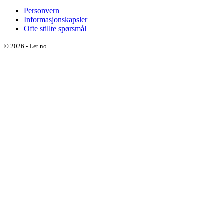
Personvern
Informasjonskapsler
Ofte stillte spørsmål
©
2026
-
Let.no