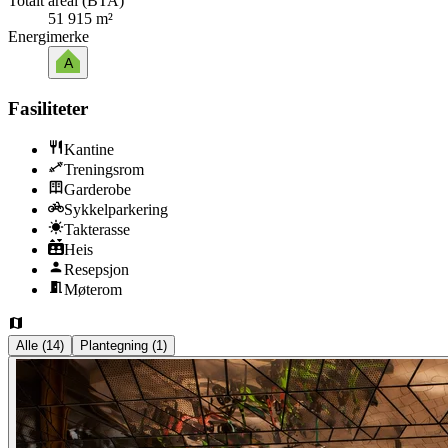
Totalt areal (BTA)
51 915 m²
Energimerke
A
Fasiliteter
Kantine
Treningsrom
Garderobe
Sykkelparkering
Takterasse
Heis
Resepsjon
Møterom
Alle
(
14
)
Plantegning
(
1
)