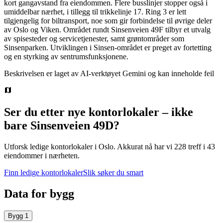
kort gangavstand fra eiendommen. Flere busslinjer stopper også i
umiddelbar nærhet, i tillegg til trikkelinje 17. Ring 3 er lett
tilgjengelig for biltransport, noe som gir forbindelse til øvrige deler
av Oslo og Viken. Området rundt Sinsenveien 49F tilbyr et utvalg
av spisesteder og servicetjenester, samt grøntområder som
Sinsenparken. Utviklingen i Sinsen-området er preget av fortetting
og en styrking av sentrumsfunksjonene.
Beskrivelsen er laget av AI-verktøyet Gemini og kan inneholde feil
Ser du etter nye kontorlokaler – ikke
bare
Sinsenveien 49D
?
Utforsk ledige kontorlokaler i
Oslo
.
Akkurat nå har vi 228 treff i 43
eiendommer i nærheten.
Finn ledige kontorlokaler
Slik søker du smart
Data for bygg
Bygg
1