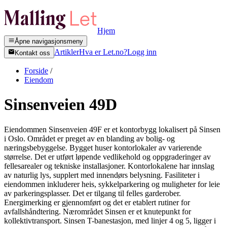
Hjem
Åpne navigasjonsmeny
Artikler
Hva er Let.no?
Logg inn
Kontakt oss
Forside
/
Eiendom
Sinsenveien 49D
Eiendommen Sinsenveien 49F er et kontorbygg lokalisert på Sinsen
i Oslo. Området er preget av en blanding av bolig- og
næringsbebyggelse. Bygget huser kontorlokaler av varierende
størrelse. Det er utført løpende vedlikehold og oppgraderinger av
fellesarealer og tekniske installasjoner. Kontorlokalene har innslag
av naturlig lys, supplert med innendørs belysning. Fasiliteter i
eiendommen inkluderer heis, sykkelparkering og muligheter for leie
av parkeringsplasser. Det er tilgang til felles garderober.
Energimerking er gjennomført og det er etablert rutiner for
avfallshåndtering. Nærområdet Sinsen er et knutepunkt for
kollektivtransport. Sinsen T-banestasjon, med linjer 4 og 5, ligger i